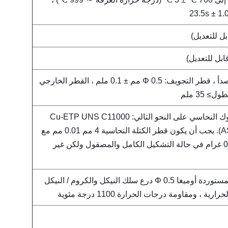
23.5s ± 1.
الفولاذ المقاوم للصدأ ، قطر التجويف: Φ 0.5 مم ± 0.1 ملم ، القطر الخارجي
تم تحديد مادة البلوك النحاسي على النحو التالي: Cu-ETP UNS C11000
(انظر ASTM-B187). يجب أن يكون قطر الكتلة النحاسية 4 مم 0.01 مم مع
كتلة 0.58 جم 0.01 غرام في حالة التشكيل الكامل والمصقول ولكن غير
العلامة التجارية المستوردة أوميغا Φ 0.5 درع سلك النيكل والكروم / النيكل