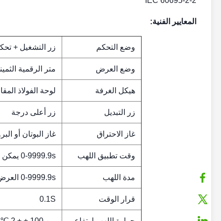
IEC 60695-2-2
المعايير الفنية:
وضع التحكم
زر التشغيل + تحكم mote
وضع العرض
متر الرقمية الثمين
هيكل الغرفة
لوحة الفولاذ المقا
زر التبديل
زر أعلى درجة
غاز الاحتراق
غاز البوتان أو البروبا
وقت تطبيق اللهب
0-9999.9s يمكن أن يكون مسبقا
مدة اللهب
0-9999.9s العرض ، التسجيل التلقائي
قرار الوقت
0.1S
حرارة اللهب ارتفاع