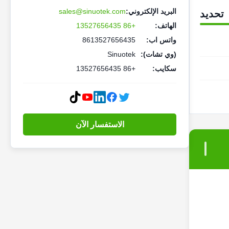
البريد الإلكتروني:
sales@sinuotek.com
تحديد
الهاتف:
+86 13527656435
واتس اب:
8613527656435
(وي تشات):
Sinuotek
سكايب:
+86 13527656435
الاستفسار الآن