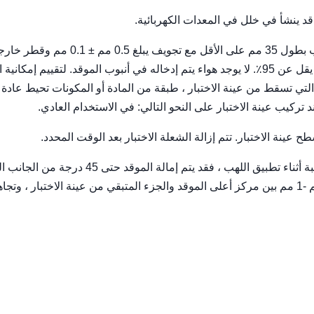
 قد ينشأ في خلل في المعدات الكهربائية.
يتكون الموقد الذي ينتج لهب اختبار عالي بقطر 12 مم من أنبوب بطول 35 مم على الأقل مع تجويف يبلغ .5
يتجاوز 0.9 مم. يتم تزويد الموقد بغاز البوتان أو البروبان بنقاء لا يقل عن 95٪. لا يوجد هواء يتم إدخاله في أنبوب الموقد. لتقييم إم
ي تسقط من عينة الاختبار ، طبقة من المادة أو المكونات تحيط عادة أ
 تركيب عينة الاختبار على النحو التالي: في الاستخدام العادي.
نة الاختبار. تتم إزالة الشعلة الاختبار بعد الوقت المحدد.
في حالة قيام عينة الاختبار بالتنقيط المنصهر أو وجود مادة ملتهبة أثناء تطبيق اللهب ، فقد يتم إمالة ال
لمنع تسرب المواد إلى أنبوب الموقد مع الحفاظ على تباعد 8 مم -1 مم بين مركز أعلى الموقد والجزء المتبقي من عينة الاختبار ،