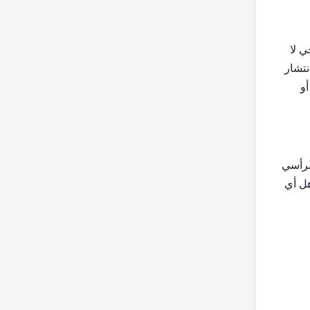
0 مم ± 0.1 مم وقطر خارجي لا
كانية انتشار
و
موقد حتى 45 درجة من الجانب الرأسي
 وتجاهل أي