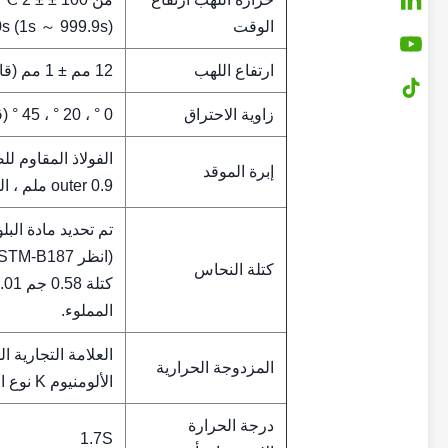
الوقت
0s (1s ～ 999.9s)
ارتفاع اللهب
12 مم ± 1 مم (قابل للتعديل)
زاوية الاحتراق
0 ° ، 20 ° ، 45 ° (قابل للتعديل)
إبرة الموقد
outer 0.9 ملم ، الطول≥ 35 ملم
كتلة النحاس
المملوء.
المزدوجة الحرارية
الألومنيوم K نوع الحرارية ، ومقاومة درجات الحرارة 1100 درجة مئوية
درجة الحرارة
1.7S