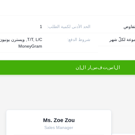
تفاوض
الحد الأدنى لكمية الطلب:
1
شروط الدفع:
T/T, L/C, ويسترن يونيون
MoneyGram
ا
ل
ا
س
ت
ف
س
ا
ر
ا
ل
آ
ن
Ms. Zoe Zou
Sales Manager