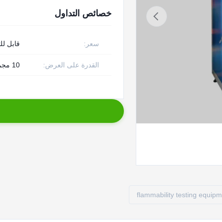
خصائص التداول
سعر:
قابل لل
القدرة على العرض:
10 مجموعة لكلّ شهر
flammability testing equip