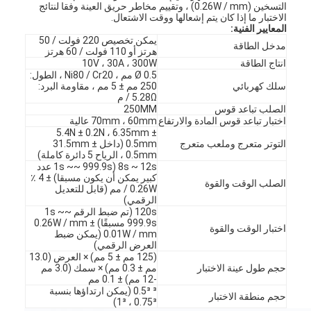
التسخين (0.26W / mm) ، وتقييم مخاطر حريق العينة وفقا لنتائج
الاختبار ما إذا كان يتم إشعالها ووقت الاشتعال.
المعايير الفنية:
يمكن تخصيص 220 فولت / 50
مدخل الطاقة
هرتز أو 110 فولت / 60 هرتز
انتاج الطاقة
10V ، 30A ، 300W
Ø 0.5 مم ، Ni80 / Cr20 ، الطول:
سلك كهربائي
250 مم ± 5 مم ، مقاومة البرد:
5.28Ω / م
الصلب تباعد قوس
250MM
اختبار تباعد قوس المادة والارتفاع
70mm ، 60mm عالية
5.4N ± 0.2N ، 6.35mm ±
التوتر متعرج وملعب متعرج
0.5mm (داخل 31.5mm ±
0.5mm ، الرياح 5 دائرة كاملة)
8s ~ 12s (1s ~~ 999.9s عدد
كبير يمكن أن يكون مسبقا) ± 4 ٪
الصلب الوقت والقوة
0.26W / مم (قابل للتعديل
الرقمي)
120s (تم ضبط الرقم 1s ~~
999.9s مسبقًا) 0.26W / mm ±
اختبار الوقت والقوة
0.01W / mm (يمكن ضبط
العرض الرقمي)
(125 مم ± 5 مم) × العرض (13.0
حجم طول عينة الاختبار
مم ± 0.3 مم) × سمك (3.0 مم
-12 مم) ± 0.1 مم
³ 0.5³ (يمكن ارتداؤها بنسبة
حجم منطقة الاختبار
0.75³ ، 1³)