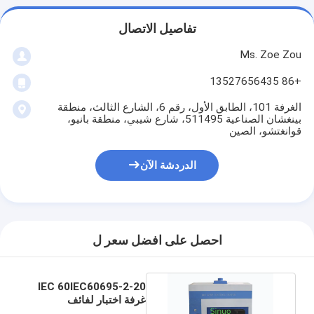
بطارية اختبار المعدات
تفاصيل الاتصال
معدات الاختبار للمختبر الكهربائي
Ms. Zoe Zou
تبديل اختبار الحياة
+86 13527656435
الصمام معدات الاختبار
الغرفة 101، الطابق الأول، رقم 6، الشارع الثالث، منطقة
بينغشان الصناعية 511495، شارع شيبي، منطقة بانيو،
قوانغتشو، الصين
معدات اختبار دخول الماء
بيئيّ إختبار غرفة
الدردشة الآن
غرفة اختبار القابلية للاشتعال
آلة اختبار MCB
احصل على افضل سعر ل
معدات اختبار الأجهزة الطبية
IEC 60IEC60695-2-20
معدات اختبار IEC 62368
غرفة اختبار لفائف
الاشتعال للاشتعال الساخن