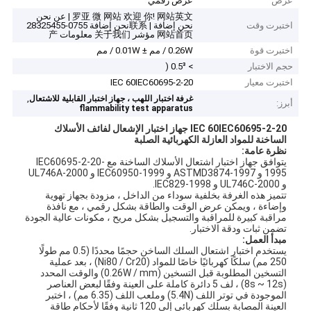
عرض
عرض رقمي
罗亚 微 网站 欢迎 你! 网站英文 | عن نحن
اختبرت وقت
نحن إضافة | 联系نحن إضافة 0755-28325455
网站首页 مؤشر 关于我们 معلومات 产
اختبرت قوة
0.26W / مم ± 0.01W / مم
حجم الاختبار
> 0.5³ (
اختبرت معيار
IEC 60IEC60695-2-20
,
غرفة اختبار اللهب ، جهاز اختبار القابلية للاشتعال
أبرز:
flammability test apparatus
IEC 60IEC60695-2-20 جهاز اختبار الإشعال لفائف الأسلاك
الساخنة للمواد العازلة الكهربائية الصلبة
نظرة عامة:
يتوافق جهاز اختبار اشتعال الأسلاك الساخنة مع IEC60695-2-20-
1995 و ASTMD3874-1997 و IEC60950-1999 و UL746A-2000
و UL746C-2000 و IEC829-1998.
تتميز هذه الغرفة بخلفية سوداء من الداخل ، مزودة بجهاز تهوية
وإضاءة ، ويمكن عرض الوقت والطاقة بشكل رقمي ، مع نافذة
مراقبة كبيرة للمراقبة والتسجيل بشكل مريح ، مكونات عالية الجودة
تضمن ثبات ودقة الاختبار.
مبدأ العمل:
يستخدم اختبار اشتعال السلك الساخن حجمًا محددًا (0.5 مم طولًا
250 مم) سلكًا كهربائيًا خاصًا للمواد (Ni80 / Cr20) ، بعد عملية
التسخين المطلوبة قبل التسخين (0.26W / mm) والوقت المحدد
(8s ~ 12s) ، لف 5 دائرة كاملة على العينة وفقًا لبعض العناصر
الموجودة في توتر اللف (5.4N) وملعب اللف (6.35 مم) ، اختبر
العينة المصابة بسلك كهربائي إلى 120 ثانية وفقًا لأحكام طاقة