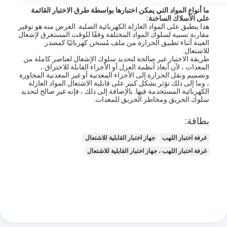
حولنا
ما أنواع المواد التي يمكن اختبارها بواسطة طرق الاختبار القائمة
على الأسلاك الساخنة:
هذا ينطبق على المواد العازلة الكهربائية الصلبة. الغرض منه هو توفير
جولة في المصنع
مقارنة نسبية لسلوك المواد المختلفة وفقًا للوقت المستغرق لإشعال
العينة أثناء تطبيق الحرارة من ملف مُسخن كهربائيًا كمصدر
للاشتعال.
مراقبة الجودة
طريقة الاختبار غير صالحة لتحديد سلوك الإشعال لعناصر كاملة من
المعدات ، لأن أبعاد أنظمة العزل أو الأجزاء القابلة للاحتراق ،
وتصميم ونقل الحرارة إلى الأجزاء المعدنية أو غير المعدنية المجاورة
اتصل بنا
، وما إلى ذلك تؤثر بشكل كبير على قابلية الاشتعال المواد العازلة
الكهربائية المستخدمة فيها. بالإضافة إلى ذلك ، فإنه غير صالح لتحديد
أخبار
سلوك الحريق ومخاطر الحريق للمعدات.
بطاقة:
مدونة
غرفة اختبار اللهب
جهاز اختبار القابلية للاشتعال
غرفة اختبار اللهب ، جهاز اختبار القابلية للاشتعال
أجهزة اختبار الأجهزة الكهربائية
مختبر كفاءة الطاقة
معدات اختبار المركبات