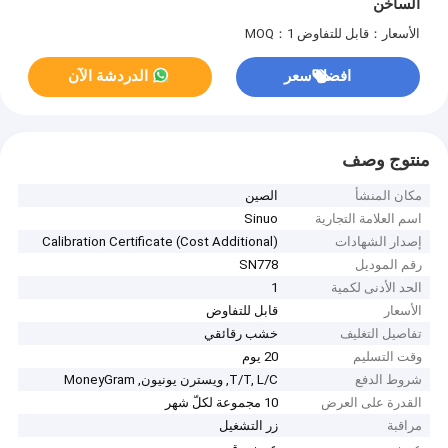
الساخن
الأسعار：قابل للتفاوض
MOQ：1
افضل سعر
الدردشة الآن
منتوج وصف
مكان المنشأ
الصين
اسم العلامة التجارية
Sinuo
إصدار الشهادات
Calibration Certificate (Cost Additional)
رقم الموديل
SN778
الحد الأدنى لكمية
1
الأسعار
قابل للتفاوض
تفاصيل التغليف
خشب رقائقي
وقت التسليم
20 يوم
شروط الدفع
T/T, L/C, ويسترن يونيون, MoneyGram
القدرة على العرض
10 مجموعة لكلّ شهر
مراقبة
زر التشغيل