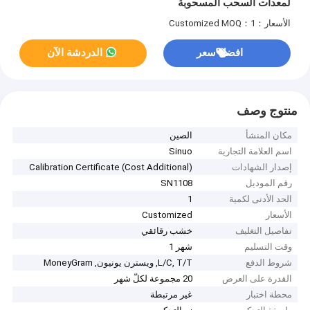
لمعدات السحب المسحوبة
الأسعار：Customized
MOQ：1
افضل سعر
الدردشة الآن
منتوج وصف
مكان المنشأ
الصين
اسم العلامة التجارية
Sinuo
إصدار الشهادات
Calibration Certificate (Cost Additional)
رقم الموديل
SN1108
الحد الأدنى لكمية
1
الأسعار
Customized
تفاصيل التغليف
خشب رقائقي
وقت التسليم
شهر 1
شروط الدفع
L/C, T/T, ويسترن يونيون, MoneyGram
القدرة على العرض
20 مجموعة لكلّ شهر
محطة اختبار
غير مرتبطة