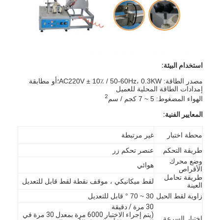
استخدام البيئة:
مصدر الطاقة: AC220V ± 10٪ / 50-60Hz، 0.3KW؛أو مطابقة
إمدادات الطاقة المحلية للعميل
2
الهواء المضغوط: 5 ~ 7 كجم / سم
المعايير الفنية:
محطة اختبار
غير مرتبطة
طريقة التحكم
عنصر تحكم زر
وضع محرك
المنزل
هوائي
الأقراص
طريقة تحامل
لقط ميكانيكي ، موقف نقطة لقط قابل للتعديل
العينة
المنتجات
زاوية لقط الحبل
30 ~ 70 ° قابل للتعديل
30 مرة / دقيقة
فيديوهات
(يتم إجراء الاختبار 6000 مرة بمعدل 30 مرة في
اختبار السرعة