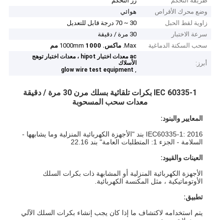
طريقة التحكم
زر التحكم
وضع محرك الأقراص
هوائي
زاوية لقط الحبل
30 ~ 70 درجة قابل للتعديل
سرعة الاختبار
30 مرة / دقيقة
سحب السكتة الدماغية
Max.
ماكس.
1000 مم
1000mm
ac معدات اختبار hipot ، معدات اختبار توهج
أبرز:
الأسلاك
,
glow wire test equipment
IEC 60335-1 بكرات تلقائية بسلك مرن 30 مرة / دقيقة
معدات سحب المسحوبة
المعايير والبنود:
IEC60335-1: 2016 بند "الأجهزة الكهربائية المنزلية وما يشابهها -
السلامة - الجزء 1: المتطلبات العامة" بند 22.16
العينات والقيود:
الأجهزة الكهربائية المنزلية أو المشابهة ذات بكرات السلك
الأوتوماتيكية ، مثل المكنسة الكهربائية.
تطبيق:
يتم استخدامه لاكتشاف ما إذا كان يجب إنشاء بكرات السلك الآلي