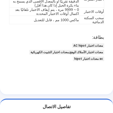
الدقيقة تقريبًا أو بالمعدل الأقصى الذي يسمح به
حولنا
بناء بكرة الحبل إذا كان هذا أقل)
0 ~ 9999 مرة ، يتم إيقاف الاختبار تلقائيًا بعد
أوقات الاختبار
اكتمال أوقات الاختبار المحددة
جولة في المصنع
سحب السكتة
ماكس.1000 مم ، قابل للتعديل
الدماغية
مراقبة الجودة
بطاقة:
اتصل بنا
معدات اختبار AC hipot
أخبار
معدات اختبار الأسلاك الوهج,معدات اختبار التثبيت الكهربائية
ac معدات اختبار hipot
مدونة
أجهزة اختبار الأجهزة الكهربائية
مختبر كفاءة الطاقة
معدات اختبار المركبات
تفاصيل الاتصال