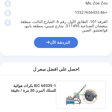
Ms. Zoe Zou
بطارية اختبار المعدات
+86 13527656435
معدات الاختبار للمختبر الكهربائي
الغرفة 101، الطابق الأول، رقم 6، الشارع الثالث، منطقة
تبديل اختبار الحياة
بينغشان الصناعية 511495، شارع شيبي، منطقة بانيو،
قوانغتشو، الصين
الصمام معدات الاختبار
الدردشة الآن
معدات اختبار دخول الماء
بيئيّ إختبار غرفة
احصل على افضل سعر ل
غرفة اختبار القابلية للاشتعال
آلة اختبار MCB
IEC 60335-1 بكرات هوائية
للسلك المرن 30 مرة / دقيقة
معدات اختبار الأجهزة الطبية
لمعدات السحب المسحوبة
معدات اختبار IEC 62368