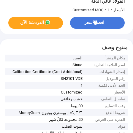
الفولاذ عالي الدقة
الأسعار：Customized
MOQ：1
افضل سعر
الدردشة الآن
منتوج وصف
مكان المنشأ
الصين
اسم العلامة التجارية
Sinuo
إصدار الشهادات
Calibration Certificate (Cost Additional)
رقم الموديل
SN2101-VDE
الحد الأدنى لكمية
1
الأسعار
Customized
تفاصيل التغليف
خشب رقائقي
وقت التسليم
30 يوما
شروط الدفع
L/C, T/T, ويسترن يونيون, MoneyGram
القدرة على العرض
20 مجموعة لكلّ شهر
مواد
يموت الصلب