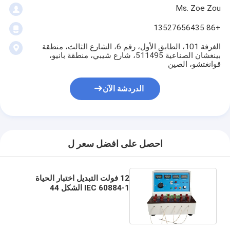
Ms. Zoe Zou
حولنا
+86 13527656435
جولة في المصنع
الغرفة 101، الطابق الأول، رقم 6، الشارع الثالث، منطقة
مراقبة الجودة
بينغشان الصناعية 511495، شارع شيبي، منطقة بانيو،
قوانغتشو، الصين
اتصل بنا
الدردشة الآن
أخبار
مدونة
احصل على افضل سعر ل
أجهزة اختبار الأجهزة الكهربائية
12 فولت التبديل اختبار الحياة
IEC 60884-1 الشكل 44
مختبر كفاءة الطاقة
المكونات دبابيس ارتفاع درجة
حرارة جهاز اختبار 6 محطات
معدات اختبار المركبات