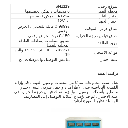
نموذج رقم.:
SN2119
محطة العمل
6 محطات ، يمكن تخصيصها
اختبار التيار
0-125A ، يمكن تخصيصها
＜ 12V
اختبار الجهد
0-9999s قابلة للتعديل ، العرض
نطاق عرض الموقت
الرقمي
نطاق قياس درجة الحرارة
0-150 درجة عرض رقمي
تطابق متطلبات إمدادات الطاقة
مزود الطاقة
المحلية للعميل
IEC 60884-1 البند 14.23.1 والبند
قواعد الامتحان
19
عينة اختبار
دبابيس التوصيل والموصلات.إلخ
تركيب العينة:
هناك ست مجموعات تمامًا من محطات توصيل العينة ، قم بإزالة
القطعة النحاسية على الأطراف ، واجعل طرفي عينة الاختبار
متصلين بأسلاك التوصيل ، والتزم بسلك قياس درجة الحرارة في
عينة الاختبار ، ثم قم بإصلاح أسلاك التوصيل إلى المطاريف
المقابلة.تظهر الصورة أدناه: