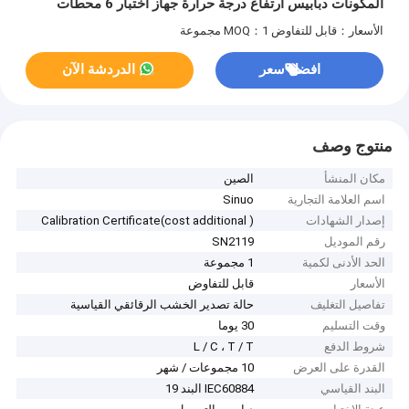
المكونات دبابيس ارتفاع درجة حرارة جهاز اختبار 6 محطات
الأسعار：قابل للتفاوض
MOQ：1 مجموعة
افضل سعر
الدردشة الآن
منتوج وصف
مكان المنشأ
الصين
اسم العلامة التجارية
Sinuo
إصدار الشهادات
Calibration Certificate(cost additional )
رقم الموديل
SN2119
الحد الأدنى لكمية
1 مجموعة
الأسعار
قابل للتفاوض
تفاصيل التغليف
حالة تصدير الخشب الرقائقي القياسية
وقت التسليم
30 يوما
شروط الدفع
L / C ، T / T
القدرة على العرض
10 مجموعات / شهر
البند القياسي
IEC60884 البند 19