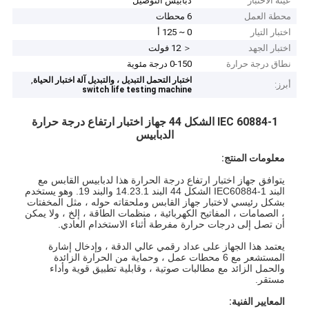
عينة الاختبار
دبابيس التوصيل
محطة العمل
6 محطات
اختبار التيار
0 ~ 125 أ
اختبار الجهد
＜ 12 فولت
نطاق درجة حرارة
0-150 درجة مئوية
,
اختبار التحمل التبديل ، والتبديل آلة اختبار الحياة
أبرز:
switch life testing machine
IEC 60884-1 الشكل 44 جهاز اختبار ارتفاع درجة حرارة
الدبابيس
معلومات المنتج:
يتوافق جهاز اختبار ارتفاع درجة الحرارة هذا لدبابيس القابس مع
البند IEC60884-1 الشكل 44 البند 14.23.1 والبند 19. وهو يستخدم
بشكل رئيسي لاختبار جهاز القابس وملحقاته حوله ، مثل المخفتات
، الصمامات ، المفاتيح الكهربائية ، منظمات الطاقة ، إلخ ، ولا يمكن
أن تصل إلى درجات حرارة مفرطة أثناء الاستخدام العادي.
يعتمد هذا الجهاز على عداد رقمي عالي الدقة ، وإدخال إشارة
المستشعر مع 6 محطات عمل ، وحماية من الحرارة الزائدة
والحمل الزائد مع مطالبات صوتية ، وقابلية تطبيق قوية وأداء
مستقر.
المعايير الفنية: