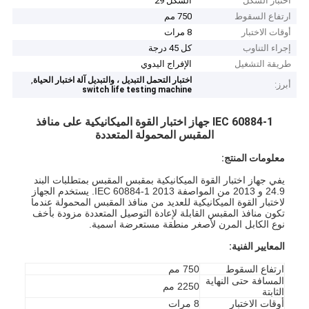
اختبار الشكل
الشكل 29
ارتفاع السقوط
750 مم
أوقات الاختبار
8 مرات
إجراء التناوب
كل 45 درجة
طريقة التشغيل
الإفراج اليدوي
,
اختبار التحمل التبديل ، والتبديل آلة اختبار الحياة
أبرز:
switch life testing machine
IEC 60884-1 جهاز اختبار القوة الميكانيكية على منافذ
المقبس المحمولة المتعددة
معلومات المنتج:
يفي جهاز اختبار القوة الميكانيكية بمقبس المقبس بمتطلبات البند
24.9 و 2013 من المواصفة IEC 60884-1 2013. يستخدم الجهاز
لاختبار القوة الميكانيكية للعديد من منافذ المقبس المحمولة عندما
تكون منافذ المقبس القابلة لإعادة التوصيل المتعددة مزودة بأخف
نوع الكابل المرن لأصغر منطقة مستعرضة اسمية.
المعايير الفنية:
ارتفاع السقوط
750 مم
المسافة حتى النهاية
2250 مم
الثابتة
أوقات الاختبار
8 مرات