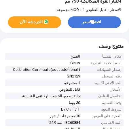
اختبار القوة الميكانيكية 750 مم
الأسعار：قابل للتفاوض
MOQ：1 مجموعة
افضل سعر
الدردشة الآن
منتوج وصف
مكان المنشأ
الصين
اسم العلامة التجارية
Sinuo
إصدار الشهادات
Calibration Certificate(cost additional )
رقم الموديل
SN2129
الحد الأدنى لكمية
1 مجموعة
الأسعار
قابل للتفاوض
تفاصيل التغليف
حالة تصدير الخشب الرقائقي القياسية
وقت التسليم
30 يوما
شروط الدفع
L / C ، T / T
القدرة على العرض
10 مجموعات / شهر
البند القياسي
IEC60884 البند 24.9