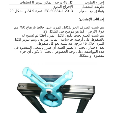
إجراء التناوب
كل 45 درجة ، يمكن تدوير 8 اتجاهات
طريقة التشغيل
الإفراج اليدوي
يتوافق مع المعيار
IEC 60884-1 2013 فقرة 24.9 والشكل 29
إجرائات الإمتحان:
يتم تثبيت الطرف الحر للكابل المرن على حائط بارتفاع 750 مم
فوق الأرض ، كما هو موضح في الشكل 29.
يتم تثبيت العينة بحيث يكون الكبل المرن أفقيًا ثم يُسمح له
بالسقوط على أرضية خرسانية ، ثماني مرات ، ويتم تدوير الكبل
المرن خلال 45 درجة عند تثبيته بعد كل سقوط.
بعد الاختبار ، يجب ألا تظهر العينة أي ضرر بالمعنى المقصود في
هذه المواصفة ؛على وجه الخصوص ، يجب ألا يكون أي جزء
مفصولاً أو مفككا.