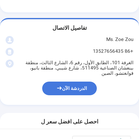
حولنا
جولة في المصنع
تفاصيل الاتصال
مراقبة الجودة
Ms. Zoe Zou
اتصل بنا
+86 13527656435
أخبار
الغرفة 101، الطابق الأول، رقم 6، الشارع الثالث، منطقة
بينغشان الصناعية 511495، شارع شيبي، منطقة بانيو،
قوانغتشو، الصين
مدونة
الدردشة الآن
أجهزة اختبار الأجهزة الكهربائية
مختبر كفاءة الطاقة
احصل على افضل سعر ل
معدات اختبار المركبات