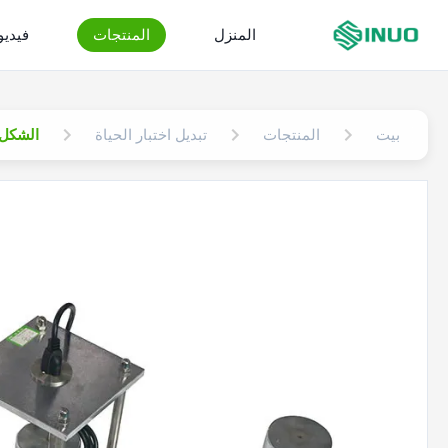
المنزل
المنتجات
فيدي
بيت
المنتجات
تبديل اختبار الحياة
الشكل 30 IEC60884 البند 24.10 تثبيت دبوس دبوس التحقق من جهاز