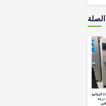
الصلة
IEC 61058-1 الفقرة 17 المفاتيح
 درجة
تين