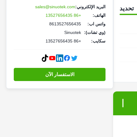
البريد الإلكتروني:
sales@sinuotek.com
تحديد
الهاتف:
+86 13527656435
واتس اب:
8613527656435
(وي تشات):
Sinuotek
سكايب:
+86 13527656435
الاستفسار الآن