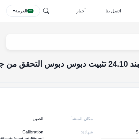
اتصل بنا
أخبار
العربية
الشكل 30 IEC60884 البند 24.10 تثبيت دبوس دبوس التحقق من
مكان المنشأ:
الصين
S
شهادة:
Calibration
tificate(cost additional