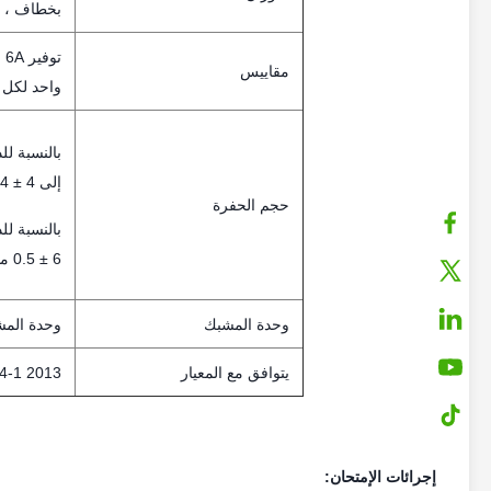
بخطاف ، و
مقاييس
واحد لكل م
بالنسبة ل
إلى 4 ± 0.44 مم ؛
حجم الحفرة
بالنسبة لل
6 ± 0.5 مم.(قابل للتخصيص)
وحدة المشبك
وحدة المش
يتوافق مع المعيار
IEC 60884-1 2013 ف
إجرائات الإمتحان: