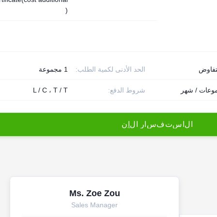
)
تفاوض
الحد الأدنى لكمية الطلب:
1 مجموعة
شروط الدفع:
L / C ، T / T
ا
ل
ا
س
ت
ف
س
ا
ر
ا
ل
آ
ن
Ms. Zoe Zou
Sales Manager