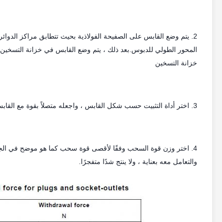
2. يتم وضع القابس على الصفيحة الفولاذية بحيث تتطابق مراكز الدوائ
خزانة التسخين
3. اختر أداة التثبيت حسب شكل القابس ، واجعله متصلاً بقوة مع القابس (تأكد من أنه لن يفقد عندما يمارس قوة سحب)
والتعامل معه بعناية ، ولا ينتج شدًا متفجرًا.