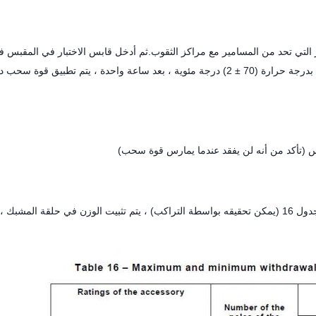
ر التي تحد من المسامير مع مراكز الثقوب.ثم أدخل قابس الاختبار في المقبس ف
المحور الطولي للدبوس.بعد ذلك ، يتم وضع القابس في خزانة التسخين بدرجة حرارة (70 ± 2) درجة مئوية ، بعد ساعة واحدة ، يتم تطبيق قوة
4. اختر وزن قوة السحب وفقًا لأقصى قوة سحب كما هو موضح في الجدول 16 (يمكن تحقيقه بواسطة التراكب) ، يتم تثبيت الوزن في حلقة المشبك ،