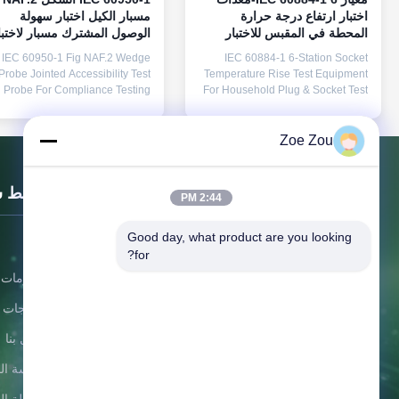
اختبار ارتفاع درجة حرارة
مسبار الكيل اختبار سهولة
المحطة في المقبس للاختبار
الوصول المشترك مسبار لاختبا
المنزلي
الامتثال
IEC 60950-1 Fig NAF.2 Wedge
IEC 60884-1 6-Station Socket
Probe Jointed Accessibility Test
Temperature Rise Test Equipment
Probe For Compliance Testing
For Household Plug & Socket Test
Professionally designed for
The Plug & Socket Temperature
evaluating whether hazardous
Rise Tester is a high-precision,
parts inside slot openings or
PLC-controlled testing solution
Zoe Zou
nclosure gaps of electronic and
engineered to evaluate the thermal
formation technology equipment
performance of household
 be accessed by users. Product
electrical accessories, including
روابط 
2:44 PM
Overview This precision ...
plugs, sockets, ...
Good day, what product are you looking 
بيت
for?
معلومات ع
المنتجات
شركة Sinuo لتجربة المعدات المحدودة
اتصل بنا
سياسة ال