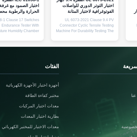
اختبار التوتر الدوري للواصلات
اختبار الصمود مع غرفة
ر
الفوتوغرافية لاختبار المتانة
الحرارة والرطوبة محط
8-1 Clause 17 Switches
UL 6073-2021 Clause 9.4 PV
Endurance Tester With
Connector Cyclic Tensile Testing
ture Humidity Chamber
Machine For Durability Testing The
ations Product Overview
PV Connector Cyclic Tensile
hes Endurance Tester is
Testing Machine fully complies
gned and manufactured
with UL6073-2021 (Clause 9.4) for
ccording to the standard
Connectors Used in Photovoltaic
e
rements of IEC 61058-1
Systems. It is designed for PV
in
7, IEC 61058-1-1 clause
connectors with cables up to
can
سريعة
الفئات
nd IEC 61058-1-2 clause
250AWG. Adopting PLC ...
17.4. Test ...
أجهزة اختبار الأجهزة الكهربائية
نا
مختبر كفاءة الطاقة
معدات اختبار المركبات
بطارية اختبار المعدات
خصوصية
معدات الاختبار للمختبر الكهربائي