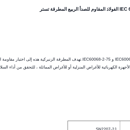
مطرقة تستر
المطرقة الزنبركية (المطرقة الصدمية) مصنوعة وفقًا لمعايير IEC60068-2-63 و IEC60068-2-75.تهدف المطرقة الزنبركية هذه إلى ا
هزة الكهربائية للأغراض المنزلية أو للأغراض المماثلة ، للتحقق من أداء السلا
SN2207-2J