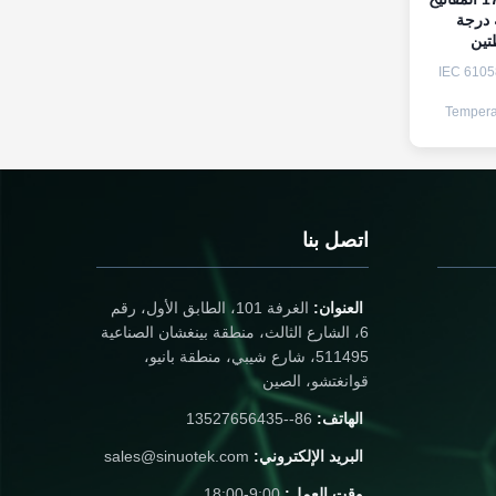
 درجة
تين
IEC 6105
Tempera
Two St
The Switc
desi
a
requi
clause 1
اتصل بنا
17.4, a
العنوان:
الغرفة 101، الطابق الأول، رقم
6، الشارع الثالث، منطقة بينغشان الصناعية
511495، شارع شيبي، منطقة بانيو،
قوانغتشو، الصين
الهاتف:
86--13527656435
البريد الإلكتروني:
sales@sinuotek.com
وقت العمل:
9:00-18:00