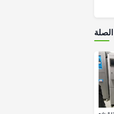
الصلة
IEC 61058-1 الفقرة 17 المفاتيح