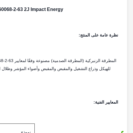
IEC 60068-2-63 2J Impact Energy الفولاذ المقاوم للصدأ الربيع ال
نظرة عامة على المنتج:
للهيكل وذراع التشغيل والمقبض والمقبض وأضواء المؤشر وظلال الأج
المعايير الفنية:
نموذج