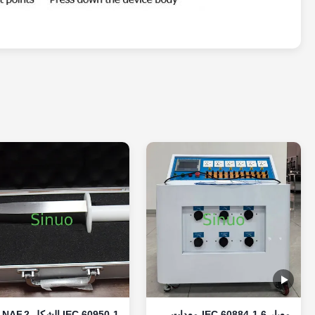
معيار IEC 60884-1 6-معدات
IEC 60950-1 الشكل NAF.2