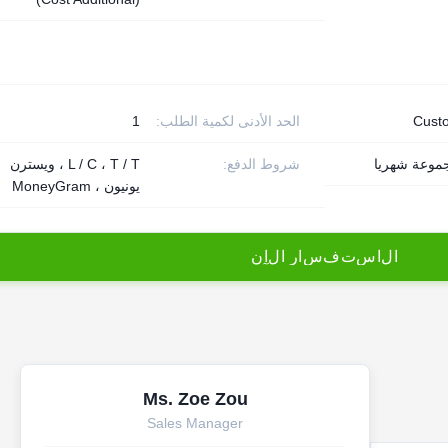
Cust
الحد الأدنى لكمية الطلب:
1
شروط الدفع:
L / C ، T / T ، ويسترن
يونيون ، MoneyGram
ا
ل
ا
س
ت
ف
س
ا
ر
ا
ل
آ
ن
Ms. Zoe Zou
Sales Manager