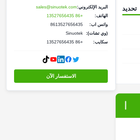
البريد الإلكتروني:
sales@sinuotek.com
تحديد
الهاتف:
+86 13527656435
واتس اب:
8613527656435
(وي تشات):
Sinuotek
سكايب:
+86 13527656435
الاستفسار الآن