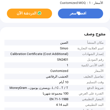
الأسعار：Customized
MOQ：1
افضل سعر
الدردشة الآن
منتوج وصف
مكان المنشأ
الصين
اسم العلامة التجارية
Sinuo
إصدار الشهادات
Calibration Certificate (Cost Additional)
رقم الموديل
SN2401
الحد الأدنى لكمية
1
الأسعار
Customized
تفاصيل التغليف
الخشب الرقائقي
وقت التسليم
10 أيام
شروط الدفع
L / C ، T / T ، ويسترن يونيون ، MoneyGram
القدرة على العرض
100 مجموعة شهريا
المعيار التطبيقي
EN 71-1-1988
البند التطبيقي
البند 4.14