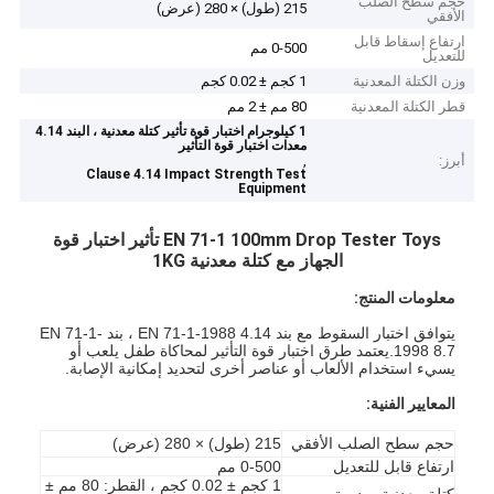
حجم سطح الصلب
215 (طول) × 280 (عرض)
الأفقي
ارتفاع إسقاط قابل
0-500 مم
للتعديل
وزن الكتلة المعدنية
1 كجم ± 0.02 كجم
قطر الكتلة المعدنية
80 مم ± 2 مم
1 كيلوجرام اختبار قوة تأثير كتلة معدنية ، البند 4.14
معدات اختبار قوة التأثير
أبرز:
,
Clause 4.14 Impact Strength Test
Equipment
EN 71-1 100mm Drop Tester Toys تأثير اختبار قوة
الجهاز مع كتلة معدنية 1KG
معلومات المنتج:
يتوافق اختبار السقوط مع بند EN 71-1-1988 4.14 ، بند EN 71-1-
1998 8.7.يعتمد طرق اختبار قوة التأثير لمحاكاة طفل يلعب أو
يسيء استخدام الألعاب أو عناصر أخرى لتحديد إمكانية الإصابة.
المعايير الفنية:
حجم سطح الصلب الأفقي
215 (طول) × 280 (عرض)
ارتفاع قابل للتعديل
0-500 مم
1 كجم ± 0.02 كجم ، القطر: 80 مم ±
كتلة معدنية صدمية