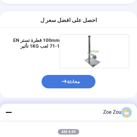
حولنا
جولة في المصنع
احصل على افضل سعر ل
مراقبة الجودة
100mm قطرة تستر EN
71-1 لعب 1KG تأثير
اتصل بنا
جهاز اختبار قوة
أخبار
مدونة
محادثة
أجهزة اختبار الأجهزة الكهربائية
المنتجات الموصى بها
Zoe Zou
مختبر كفاءة الطاقة
معدات اختبار المركبات
4:49 AM