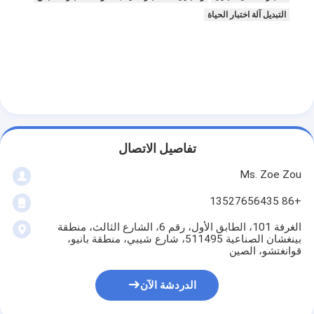
التبديل آلة اختبار الحياة
تفاصيل الاتصال
Ms. Zoe Zou
+86 13527656435
الغرفة 101، الطابق الأول، رقم 6، الشارع الثالث، منطقة
المنزل
بينغشان الصناعية 511495، شارع شيبي، منطقة بانيو،
قوانغتشو، الصين
المنتجات
الدردشة الآن
فيديوهات