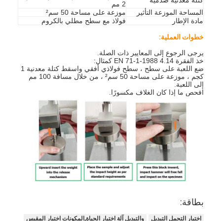
2 مم
المساحة الموزعة التأثير
موزعة على مساحة 50 سم²
مادة الإطار
فولاذ مع سطح مطلي بالكروم
خطوات العملية:
يرجى الرجوع إلى المعايير ذات الصلة.
خذ الفقرة 4.14 EN 71-1-1988 كمثال:
ضع اللعبة على سطح ، سطح فولاذي أفقي واسقط كتلة معدنية 1
كجم ، موزعة على مساحة 50 سم² ، من خلال مسافة 100 مم
إلى اللعبة.
افحص ما إذا كان الغلاف مكسورًا.
بطاقة:
اختبار التحمل التبديل
والتبديل آلة اختبار الحياة,المكونات اختبار المقبس