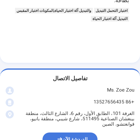
بطاقة:
اختبار التحمل التبديل
والتبديل آلة اختبار الحياة,المكونات اختبار المقبس
التبديل آلة اختبار الحياة
تفاصيل الاتصال
Ms. Zoe Zou
+86 13527656435
المنزل
الغرفة 101، الطابق الأول، رقم 6، الشارع الثالث، منطقة
المنتجات
بينغشان الصناعية 511495، شارع شيبي، منطقة بانيو،
قوانغتشو، الصين
فيديوهات
الدردشة الآن