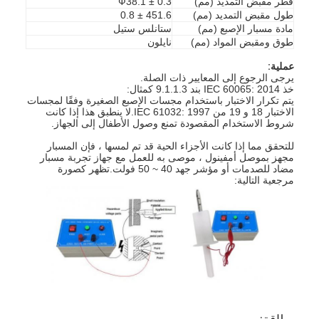
قطر مقبض التمديد (مم)
Ф38.1 ± 0.3
طول مقبض التمديد (مم)
451.6 ± 0.8
مادة مسبار الإصبع (مم)
ستانلس ستيل
طوق ومقبض المواد (مم)
نايلون
عملية:
يرجى الرجوع إلى المعايير ذات الصلة.
خذ IEC 60065: 2014 بند 9.1.1.3 كمثال:
يتم تكرار الاختبار باستخدام مجسات الإصبع الصغيرة وفقًا لمجسات
الاختبار 18 و 19 من IEC 61032: 1997.لا ينطبق هذا إذا كانت
شروط الاستخدام المقصودة تمنع وصول الأطفال إلى الجهاز.
للتحقق مما إذا كانت الأجزاء الحية قد تم لمسها ، فإن المسبار
مجهز بموصل أمفينول ، موصى به للعمل مع جهاز تجربة مسبار
مضاد للصدمات أو مؤشر جهد 40 ~ 50 فولت.تظهر كصورة
مرجعية التالية: