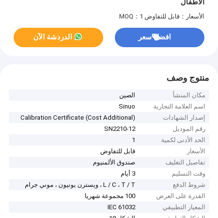
الأطفال
الأسعار：قابل للتفاوض
MOQ：1
افضل سعر
الدردشة الآن
منتوج وصف
مكان المنشأ
الصين
اسم العلامة التجارية
Sinuo
إصدار الشهادات
Calibration Certificate (Cost Additional)
رقم الموديل
SN2210-12
الحد الأدنى لكمية
1
الأسعار
قابل للتفاوض
تفاصيل التغليف
صندوق الألمنيوم
وقت التسليم
3 أيام
شروط الدفع
L / C ، T / T ، ويسترن يونيون ، موني جرام
القدرة على العرض
100 مجموعة شهريا
المعيار التطبيقي
IEC 61032