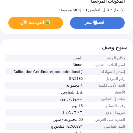
المكونات المرجعية
الأسعار：قابل للتفاوض
MOQ：1 مجموعة
افضل سعر
الدردشة الآن
منتوج وصف
مكان المنشأ
الصين
اسم العلامة التجارية
Sinuo
إصدار الشهادات
Calibration Certificate(cost additional )
رقم الموديل
SN2136
الحد الأدنى لكمية
1 مجموعة
الأسعار
قابل للتفاوض
تفاصيل التغليف
صندوق كرتون
وقت التسليم
15 يوم
شروط الدفع
L / C ، T / T
القدرة على العرض
50 مجموعة / شهر
البند القياسي
IEC60884 الملحق ج