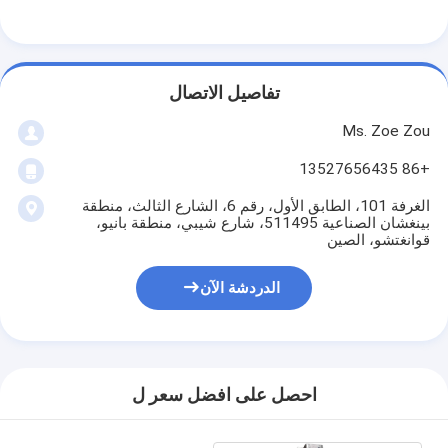
حولنا
جولة في المصنع
تفاصيل الاتصال
مراقبة الجودة
Ms. Zoe Zou
اتصل بنا
+86 13527656435
أخبار
الغرفة 101، الطابق الأول، رقم 6، الشارع الثالث، منطقة
بينغشان الصناعية 511495، شارع شيبي، منطقة بانيو،
قوانغتشو، الصين
مدونة
الدردشة الآن
أجهزة اختبار الأجهزة الكهربائية
مختبر كفاءة الطاقة
احصل على افضل سعر ل
معدات اختبار المركبات