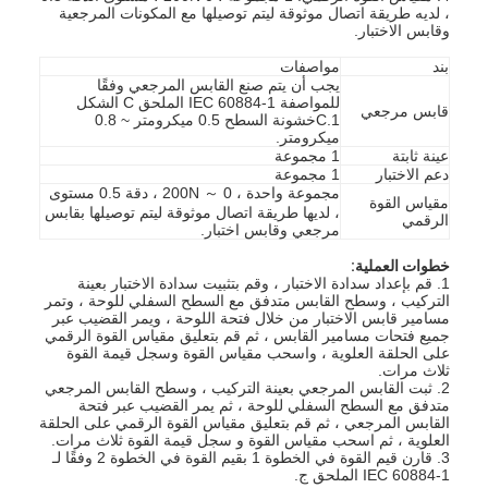
، لديه طريقة اتصال موثوقة ليتم توصيلها مع المكونات المرجعية
وقابس الاختبار.
بند
مواصفات
يجب أن يتم صنع القابس المرجعي وفقًا
للمواصفة IEC 60884-1 الملحق C الشكل
قابس مرجعي
C.1خشونة السطح 0.5 ميكرومتر ~ 0.8
ميكرومتر.
عينة ثابتة
1 مجموعة
دعم الاختبار
1 مجموعة
مجموعة واحدة ، 0 ～ 200N ، دقة 0.5 مستوى
مقياس القوة
، لديها طريقة اتصال موثوقة ليتم توصيلها بقابس
الرقمي
مرجعي وقابس اختبار.
خطوات العملية:
1. قم بإعداد سدادة الاختبار ، وقم بتثبيت سدادة الاختبار بعينة
التركيب ، وسطح القابس متدفق مع السطح السفلي للوحة ، وتمر
مسامير قابس الاختبار من خلال فتحة اللوحة ، ويمر القضيب عبر
جميع فتحات مسامير القابس ، ثم قم بتعليق مقياس القوة الرقمي
على الحلقة العلوية ، واسحب مقياس القوة وسجل قيمة القوة
ثلاث مرات.
2. ثبت القابس المرجعي بعينة التركيب ، وسطح القابس المرجعي
متدفق مع السطح السفلي للوحة ، ثم يمر القضيب عبر فتحة
القابس المرجعي ، ثم قم بتعليق مقياس القوة الرقمي على الحلقة
العلوية ، ثم اسحب مقياس القوة و سجل قيمة القوة ثلاث مرات.
3. قارن قيم القوة في الخطوة 1 بقيم القوة في الخطوة 2 وفقًا لـ
IEC 60884-1 الملحق ج.