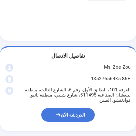
بطارية اختبار المعدات
معدات الاختبار للمختبر الكهربائي
تبديل اختبار الحياة
الصمام معدات الاختبار
تفاصيل الاتصال
معدات اختبار دخول الماء
Ms. Zoe Zou
بيئيّ إختبار غرفة
+86 13527656435
غرفة اختبار القابلية للاشتعال
الغرفة 101، الطابق الأول، رقم 6، الشارع الثالث، منطقة
بينغشان الصناعية 511495، شارع شيبي، منطقة بانيو،
آلة اختبار MCB
قوانغتشو، الصين
معدات اختبار الأجهزة الطبية
الدردشة الآن
معدات اختبار IEC 62368