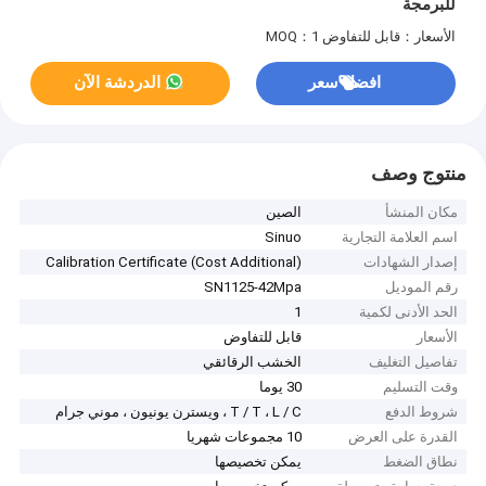
للبرمجة
الأسعار：قابل للتفاوض
MOQ：1
افضل سعر
الدردشة الآن
منتوج وصف
مكان المنشأ
الصين
اسم العلامة التجارية
Sinuo
إصدار الشهادات
Calibration Certificate (Cost Additional)
رقم الموديل
SN1125-42Mpa
الحد الأدنى لكمية
1
الأسعار
قابل للتفاوض
تفاصيل التغليف
الخشب الرقائقي
وقت التسليم
30 يوما
شروط الدفع
T / T ، L / C ، ويسترن يونيون ، موني جرام
القدرة على العرض
10 مجموعات شهريا
نطاق الضغط
يمكن تخصيصها