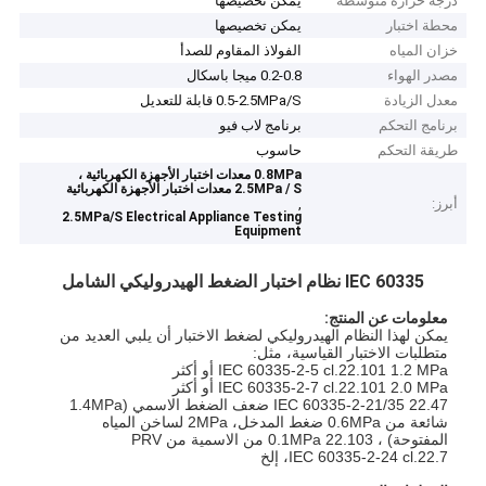
درجة حرارة متوسطة
يمكن تخصيصها
محطة اختبار
يمكن تخصيصها
خزان المياه
الفولاذ المقاوم للصدأ
مصدر الهواء
0.2-0.8 ميجا باسكال
معدل الزيادة
0.5-2.5MPa/S قابلة للتعديل
برنامج التحكم
برنامج لاب فيو
طريقة التحكم
حاسوب
0.8MPa معدات اختبار الأجهزة الكهربائية ،
2.5MPa / S معدات اختبار الأجهزة الكهربائية
أبرز:
,
2.5MPa/S Electrical Appliance Testing
Equipment
IEC 60335 نظام اختبار الضغط الهيدروليكي الشامل
معلومات عن المنتج:
يمكن لهذا النظام الهيدروليكي لضغط الاختبار أن يلبي العديد من
متطلبات الاختبار القياسية، مثل:
IEC 60335-2-5 cl.22.101 1.2 MPa أو أكثر
IEC 60335-2-7 cl.22.101 2.0 MPa أو أكثر
IEC 60335-2-21/35 22.47 ضعف الضغط الاسمي (1.4MPa
شائعة من 0.6MPa ضغط المدخل، 2MPa لساخن المياه
المفتوحة) ، 22.103 0.1MPa من الاسمية من PRV
IEC 60335-2-24 cl.22.7، إلخ