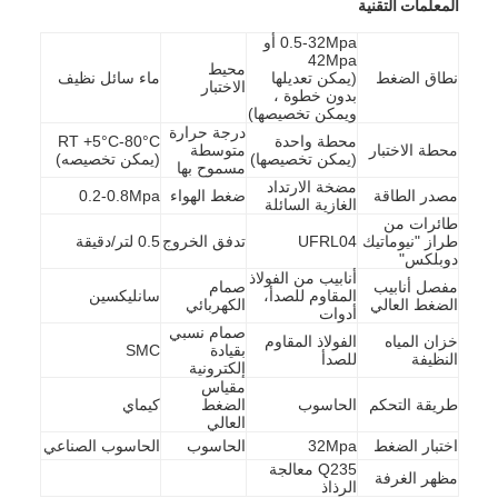
المعلمات التقنية
0.5-32Mpa أو
42Mpa
محيط
نطاق الضغط
(يمكن تعديلها
ماء سائل نظيف
الاختبار
بدون خطوة ،
ويمكن تخصيصها)
درجة حرارة
محطة واحدة
RT +5°C-80°C
محطة الاختبار
متوسطة
(يمكن تخصيصها)
(يمكن تخصيصه)
مسموح بها
مضخة الارتداد
مصدر الطاقة
ضغط الهواء
0.2-0.8Mpa
الغازية السائلة
طائرات من
طراز "نيوماتيك
UFRL04
تدفق الخروج
0.5 لتر/دقيقة
دوبلكس"
أنابيب من الفولاذ
مفصل أنابيب
صمام
المقاوم للصدأ،
سانليكسين
الضغط العالي
الكهربائي
أدوات
صمام نسبي
خزان المياه
الفولاذ المقاوم
بقيادة
SMC
النظيفة
للصدأ
إلكترونية
مقياس
طريقة التحكم
الحاسوب
الضغط
كيماي
العالي
اختبار الضغط
32Mpa
الحاسوب
الحاسوب الصناعي
Q235 معالجة
مظهر الغرفة
الرذاذ