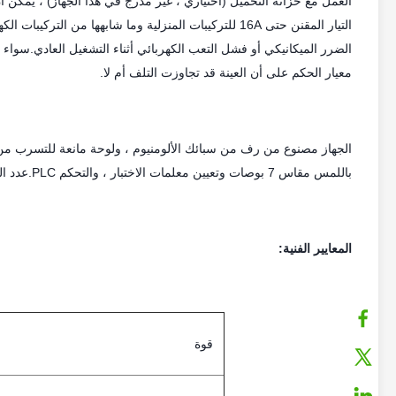
العمل مع خزانة التحميل (اختياري ، غير مدرج في هذا الجهاز) ، يمكن أ
التيار المقنن حتى 16A للتركيبات المنزلية وما شابهها من
الضرر الميكانيكي أو فشل التعب الكهربائي أثناء التشغيل العادي.سوا
معيار الحكم على أن العينة قد تجاوزت التلف أم لا.
الجهاز مصنوع من رف من سبائك الألومنيوم ، ولوحة مانعة للتسرب من
باللمس مقاس 7 بوصات وتعيين معلمات الاختبار ، والتحكم PLC.عدد التجارب المحددة مسبقًا ومعدل الاختبار والسكتة الدماغية
المعايير الفنية:
قوة