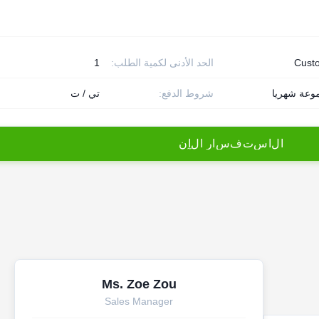
Cust
الحد الأدنى لكمية الطلب:
1
شروط الدفع:
تي / ت
ا
ل
ا
س
ت
ف
س
ا
ر
ا
ل
آ
ن
Ms. Zoe Zou
Sales Manager