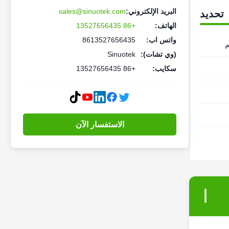
البريد الإلكتروني:
sales@sinuotek.com
تحديد
الهاتف:
+86 13527656435
واتس اب:
8613527656435
(وي تشات):
Sinuotek
سكايب:
+86 13527656435
الاستفسار الآن