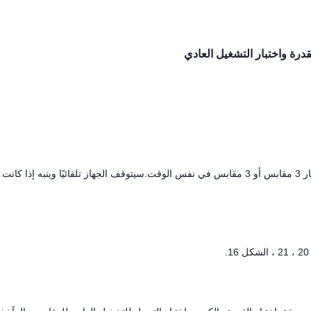
درة واختبار التشغيل العادي
تحتوي معدات الاختبار على 3 محطات عمل متزامنة ، والتي يمكنها اختبار 3 مقابس أو 3 مقابس في نفس الوقت.سيتوقف الجهاز تلقائيًا وينبه إذ