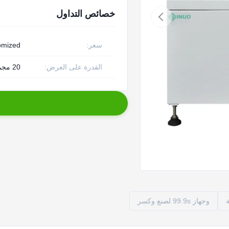
خصائص التداول
سعر:
omized
القدرة على العرض:
20 مجموعة شهريا
وجهاز 99.9s لصنع وكسر