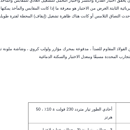
ن يحقق اختبار القدرة والكسر واختبار التحمل للتشغيل العادي للمقابس والمآخذ
 التركيبات الكهربائية الثابتة.الغرض من الاختبار هو معرفة ما إذا كانت المقابس والمآخذ يمكنه
ء حدث التصاق التلامس أو كانت هناك ظاهرة تشغيل (إيقاف) المحطة لفترة طويلة
 الفولاذ المقاوم للصدأ ، مدفوعة بمحرك مؤازر ولولب كروي ، وشاشة ملونة ت
أحادي الطور تيار متردد 230 فولت ± 10٪ ، 50
هرتز
3 محطات متزامنة (3 محطات خطية لاختبار