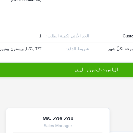
Cust
الحد الأدنى لكمية الطلب:
1
شروط الدفع:
L/C, T/T, ويسترن يونيون,
ا
ل
ا
س
ت
ف
س
ا
ر
ا
ل
آ
ن
Ms. Zoe Zou
Sales Manager