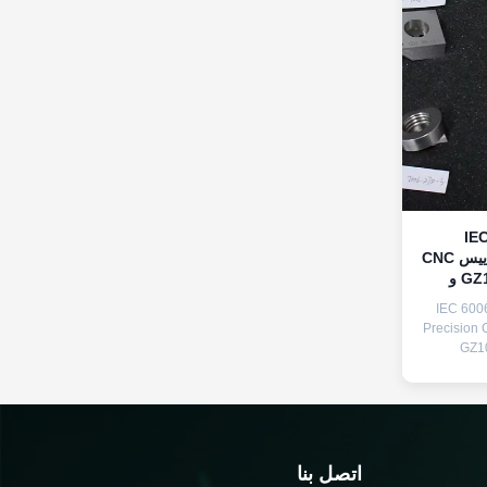
ياس غطاء المصباح IEC
60061-3 مجموعة مقاييس CNC
دقيقة لاختبار E26 و GZ10 و
IEC 600
Precision 
GZ10
Testin
manufact
with IEC 
IEC 60
and rel
اتصل بنا
They are u