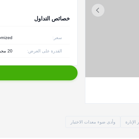
خصائص التداول
سعر:
omized
القدرة على العرض:
20 مجموعة لكلّ شهر
الإنارة
وأدى ضوء معدات الاختبار