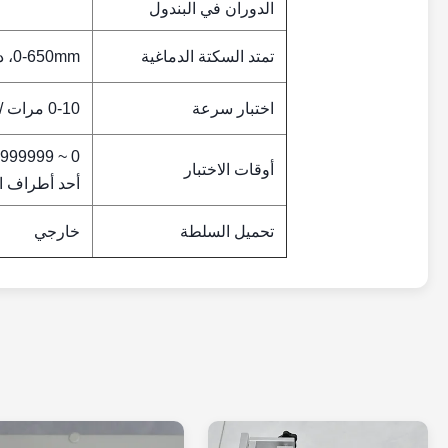
الدوران في البندول
تمتد السكتة الدماغية
0-650mm، دليل
اختبار سرعة
0-10 مرات / دقيقة (أقل من 600 مرة / ساعة)
أوقات الاختبار
أحد أطراف ال
تحميل السلطة
خارجي