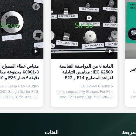
المادة 6 من المواصفة القياسية
مق
غير
IEC 62560: مقاييس التبادلية
لقواعد المصابيح E14 و E27
7006-28A-1
GX53 و B15d و E11
61-3 Lamp Cap Gauges
IEC 62560 Clause 6
CNC Gauge Set for E26,
Interchangeability Gauges For E14
L
, GX53, B15d, and E11
And E27 Lamp Cap 7006-28A-1
Dim
g Product Overview: The
Product Overview: Our Lamp Cap
Lamp Cap Gauges are
Gauges are meticulously designed
s
ured in full compliance
to meet the dimensional and safety
req
60061-3, as required by
requirements outlined in IEC
598-1, IEC 62560:2015,
60061-3, supporting compliance
ated lighting standards.
with IEC 60598-1, IEC
eva
سريعة
الفئات
sed for dimensional and
62560:2015, and other related