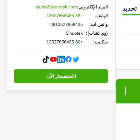
البريد الإلكتروني:
sales@sinuotek.com
تحديد
الهاتف:
+86 13527656435
واتس اب:
8613527656435
(وي تشات):
Sinuotek
سكايب:
+86 13527656435
الاستفسار الآن