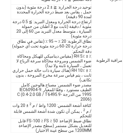
توحيد درجة الحرارة: ≦ ± 2 درجة مئوية (بدون
حمل ، يقاس بعد ضبط درجة الحرارة المحددة
لمدة 90 دقيقة)
ارتفاع درجة الحرارة ومعدل التبريد: ≧ 0.5 درجة
مئوية / دقيقة (ثابت مع 3 أطنان من حمولة
السيارة ، متوسط ​​معدل التبريد من 60 إلى 20
درجة مئوية)
نطاق الرطوبة: 20 ٪ ~ 95 ٪ (تقاس في نطاق
درجة حرارة 20-60 درجة مئوية تحت أي حمولة)
دقة التحكم:
٪ ± 5٪ RH (مقياس ديناميكي للهيكل ومحاكاة
مراقبة الرطوبة
ضوء الشمس ومروحة محاكاة سرعة الرياح لا
تعمل ، السيارة ثابتة ولا تبدأ)
٪ ± 10٪ RH (هناك سيارة ذات حالة حمل حراري
ثابت ، يتم قياس سرعة مخرج المروحة ، بدون
تكاثف)
مصدر ضوء الشمس: مصباح هالوجين كامل
الطيف مستورد ، وفقًا للمعيار IEC60904-9:
1995 من الدرجة C (0.4-2.0 GB / T6495.9-
2006)
2
كثافة أشعة الشمس: 1200 واط / م
± 20 وات
2
/ م
، يمكن أن تكون شدة أشعة الشمس قابلة
للتحكم
نطاق ضبط الإضاءة: 50 ٪ FS-100 ٪ FS قابل
للتعديل بشكل مستمر (سطح مصدر الإضاءة
1200MM من سطح عينة الاختبار)