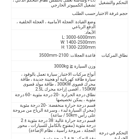
التحكم والتشغيل
بطارية اختبار المعدات
تشغيل الكمبيوتر الخارجي
حجم غرفة الاختبار
حسب الطلب
معدات الاختبار للمختبر الكهربائي
وضع القيادة: العجلة الأمامية ، العجلة الخلفية ،
الدفع الرباعي
تبديل اختبار الحياة
الأبعاد:
L: 3000-6000mm
W: 1400-2500mm
الصمام معدات الاختبار
H: 1300-2200mm
نطاق المركبات
قاعدة العجلات: 2100-3500mm
معدات اختبار دخول الماء
وزن السيارة ≦ 3000kg
بيئيّ إختبار غرفة
أنواع مركبات الاختبار: سيارة تعمل بالوقود ،
سيارة طاقة كهربائية أو هجينة جديدة ، طاقة
محرك قصوى 300KW ، طاقة مولد قصوى
غرفة اختبار القابلية للاشتعال
150KW ، أقصى إزاحة محرك 2.5L
نطاق درجة الحرارة: -20 درجة مئوية -60 درجة
آلة اختبار MCB
مئوية ، يمكن تخصيصها
قسم درجة حرارة منخفضة: -20 درجة مئوية
(محرك السيارة لبدء ، وسرعة الرياح من مروحة
معدات اختبار الأجهزة الطبية
على رأس 50km / ساعة)
قسم درجة حرارة عالية: 38 درجة مئوية ± 2
درجة مئوية (مفتوح بالكامل للسيارات ، محور
معدات اختبار IEC 62368
العجلة ، مروحة رأسية ، نظام الإضاءة)
التحكم في درجة
الحرارة
دقة التحكم: ≦ ± 1 درجة مئوية