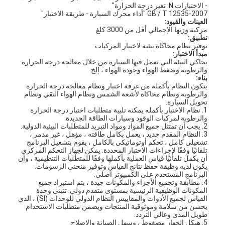
- الاختبارات N: تغير درجة الحرارة"
GB / T 12535-2007 "أداء محرك السيارة - طريقة الاختبار"
العينات والقيود:
مركبة وزنها الإجمالي أقل من 3000 كلغ
تطبيق:
توفير نظام محاكاة بيئية لاختبار المركبات
مبدأ الاختبار:
يحاكي البيئة التي تعمل فيها السيارة من خلال معالجة درجة الحرارة
والرطوبة وضغط الهواء وجودة الهواء ، إلخ.
بناء:
يتكون النظام بأكمله من غرفة اختبار ونظام معالجة درجة الحرارة
والرطوبة ونظام محاكاة لأشعة الشمس ونظام الهواء النقي ونظام
تحويل السيارة.
1. نظام الاختبار بأكمله يمكنه تلبية متطلبات اختبار درجة الحرارة
والرطوبة لمركبات الوقود وسيارات الطاقة الجديدة.
2. يجب أن تمتثل جميع المواد ومواد التبريد للمتطلبات البيئية الدولية.
3. النظام المقدم جديد ، يعمل بكامل طاقته ، مؤهل ، غير مدمر ،
تشغيلي كامل ، تحكم أوتوماتيكي بالكامل ، يقوم بتشغيل البرنامج
تلقائيًا وفقًا لإجراءات الاختبار المحددة. يمكن لجهاز التحكم المركزي
أن يكمل تلقائيًا قياس العملية بأكملها وفقًا للمتطلبات التنظيمية ، وأن
يكون لديه وظيفة حفظ نتائج القياس وتوفير منحنى الرسومات.
البرنامج المستخدم على الكمبيوتر أصلي.
4. مطابقة وتجميع الأجزاء والمكونات جيدة ، يتم استيراد جميع
المكونات الوظيفية الرئيسية بمستوى متقدم دولي. تتبنى وحدة
القياس لجميع الأدوات والمقاييس النظام الدولي للوحدات (SI) ، الذي
يحسن من سلامة وموثوقية المنتجات ويضمن متطلبات الاستخدام
طويل المدى وعالي التردد.
5. هيكل الجهاز مضغوط ، وسهل الصيانة والإصلاح.