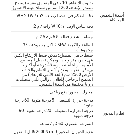
تفاوت الإضاءة: 10٪ في المستوى نفسه (سطح
مصدر الإضاءة 1200 مم من سطح عينة الاختبار)
أشعة الشمس
دقة التحكم في شدة الإضاءة: W ± 20 W / m2
المحاكاة
دقة قياس الإضاءة: W 10 وات / م 2
منطقة تشعيع فعالة: 6.5 م × 2.5 م
الطاقة والكمية: 2.5kW لكل مجموعة ، 35
مجموعات
ضبط حامل المصباح: يمكن ضبط الارتفاع الكلي
في حدود متر واحد ، ويمكن تعديل المصابيح
الأمامية والخلفية بزاوية 45 درجة أو أكثر ،
ويمكن تعديلها بمقدار 1 متر للأمام والخلف.
الأرض 2500 ملم (الحد الأدنى للارتفاع) من
السطح الزجاجي للظلال ، والتي تلبي متطلبات
زوايا مختلفة من أشعة الشمس.
محرك المحور: دفع رباعي
درجة حرارة التشغيل: -5 درجة مئوية -60 درجة
مئوية
درجة الحرارة المحيطة: -20 درجة مئوية -60
نظام المحور
درجة مئوية
السرعة القصوى: 60 كم / ساعة
عزم الدوران المحور: 0-2000N.m قابل للتعديل ،