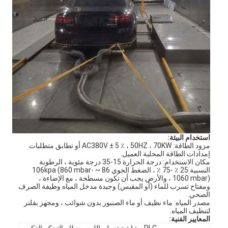
حولنا
جولة في المصنع
مراقبة الجودة
اتصل بنا
أخبار
مدونة
استخدام البيئة:
مزود الطاقة: AC380V ± 5 ٪ ، 50HZ ، 70KW أو تطابق متطلبات
إمدادات الطاقة المحلية العميل.
مكان الاستخدام: درجة الحرارة 15-35 درجة مئوية ، الرطوبة
أجهزة اختبار الأجهزة الكهربائية
النسبية 25 ٪ -75 ٪ ، الضغط الجوي 86 ~ 106kpa (860 mbar-
1060 mbar) ، والأرض يجب أن تكون مسطحة ، مع الإضاءة ،
ومفتاح تسرب للماء (أو المقبس) وجيدة مدخل المياه وظيفة الصرف
مختبر كفاءة الطاقة
الصحي.
مصدر المياه: ماء نظيف أو ماء الصنبور بدون شوائب ، ومجهز بفلتر
لتنظيف المياه.
معدات اختبار المركبات
المعايير الفنية:
PLC وشاشة تعمل باللمس نظام التحكم الذكي ،