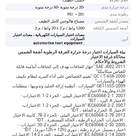
حجم الغرفة
حسب الطلب
درجة حرارة مدى
-20 درجة مئوية -60 درجة مئوية
رطوبة مدى
20٪ ~ 95٪
مصدر أشعة الشمس
مصباح هالوجين كامل الطيف
أشعة الشمس الكثافة
1200 واط / م 2 ± 20 واط / م 2
معدات اختبار السيارات الكهربائية ، معدات اختبار
أبرز:
السيارات
,
automotive test equipment
بيئة السيارات اختبار درجة حرارة الغرفة الرطوبة أشعة الشمس
محاكاة غرفة الاختبار
الشروط والأحكام:
SAE.J602-2011 "جهاز كشافات تهدف إلى كشافات أمامية قابلة
للقياس ميكانيكيًا"
QC / T-658-2000 "تقييم الخصائص على أداء التبريد لنظام تكييف
الهواء والسيارات"
GB11555-2009 "السيارات - أنظمة إزالة الجليد وتذويبها - متطلبات
الأداء وطريقة الاختبار"
IEC60068-2-1: 2007 "الاختبار البيئي - الجزء 2-1: الاختبارات -
الاختبار A: البرد ، IDT"
IEC60068-2-2: 2007 "الاختبار البيئي - الجزء 2-1: الاختبارات-
الاختبار B- الحرارة الجافة ، IDT"
IEC60068-2-78: 2012 "الاختبار البيئي - الجزء 2-78: كابينة الاختبار
- الاختبارات: الحرارة الرطبة ، الحالة المستقرة ، IDT"
IEC60068-2-30: 2005 "الاختبار البيئي - الجزء 2-30: اختبارات -
اختبار ديسيبل: حرارة رطبة ، دوري (12h + 12h دورة) ، IDT"
IEC 60068-2-14: 2009 "الاختبارات البيئية - الجزء 2-14: الاختبارات