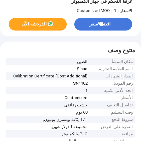
غرفة التحكم في جهاز الكمبيوتر
الأسعار：Customized
MOQ：1
افضل سعر
الدردشة الآن
منتوج وصف
مكان المنشأ
الصين
اسم العلامة التجارية
Sinuo
إصدار الشهادات
Calibration Certificate (Cost Additional)
رقم الموديل
SN1102
الحد الأدنى لكمية
1
الأسعار
Customized
تفاصيل التغليف
خشب رقائقي
وقت التسليم
60 يوم
شروط الدفع
L/C, T/T, ويسترن يونيون,
القدرة على العرض
مجموعة 1 دولار شهريا
مراقبة
PLC والكمبيوتر