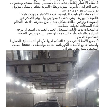
6. نظام الاختبار الكامل جديد تمامًا ، تصميم الهيكل متقدم ومعقول ،
وختم الخزانة ، وأنبوب التهوية ونظام التبريد مغلقان بشكل موثوق ،
دون تسرب هواء وماء وزيت.
7. المكونات الوظيفية الرئيسية لغرفة الاختبار مجهزة بماركات
عالمية مشهورة ، وهي متقدمة وموثوق بها ، ويتم التحكم في
الضوضاء وتوفير الطاقة بشكل جيد. يمكن مقارنة أداء هذا النظام
بأداء المنتجات الدولية المماثلة.
8. المعدات لديها قابلية التشغيل الجيد ، الصيانة ، استقرار درجة
الحرارة والمتانة وأداء السلامة ، لن تضر البيئة وتعرض الصحة
الشخصية للخطر.
9. جميع الأسلاك في خزانة التحكم لديها الأرقام التسلسلية. الخطوط
واضحة. جميع الأسلاك الكهربائية محمية بواسطة busway الصلب
المجلفن لمنع عض الفئران.
المنزل
المنتجات
فيديوهات