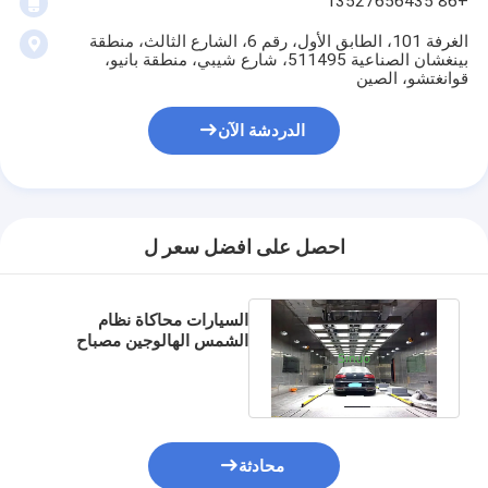
+86 13527656435
الغرفة 101، الطابق الأول، رقم 6، الشارع الثالث، منطقة
بينغشان الصناعية 511495، شارع شيبي، منطقة بانيو،
قوانغتشو، الصين
الدردشة الآن
احصل على افضل سعر ل
السيارات محاكاة نظام
الشمس الهالوجين مصباح
غرفة المشي في غرفة
Evironmental
محادثة