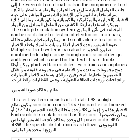
between different materials in the component effect.
إلى
جانب العوامل البيئية مثل درجة الحرارة والرطوبة والمطر والثلج ،
يتم استخدامه لتقييم تأثير الإشعاع الشمسي المباشر على عينة
الاختبار (الحرارية والميكانيكية والكيميائية والكهربائية ، وما إلى ذلك)
، ويمكن استخدامه أيضًا للكشف عن التفاعل المتبادل بين المواد
المختلفة في تأثير المكون.
The sunlight simulation system
can be used alone for testing of electronics, materials,
and small-volume test pieces.
يمكن استخدام نظام محاكاة
ضوء الشمس وحده لاختبار الإلكترونيات والمواد وقطع الاختبار
صغيرة الحجم.
Multiple sets of systems can also be
combined into a light array through professional design
and layout, which is used for the test of cars, trucks,
photovoltaic modules, even trains and airplanes.
يمكن أيضًا
دمج مجموعات متعددة من الأنظمة في مجموعة خفيفة من خلال
التصميم والتخطيط المحترفين ، والذي يستخدم لاختبار السيارات
والشاحنات ووحدات الطاقة الضوئية ، وحتى القطارات والطائرات.
نظام محاكاة ضوء الشمس:
This test system consists of a total of 98 sunlight
simulation units (14 × 7) or can be customized.
يتكون نظام
الاختبار هذا من إجمالي 98 وحدة محاكاة لأشعة الشمس (14 × 7) أو
يمكن تخصيصها.
Each sunlight simulation unit has the same
power and is 4KW.
كل وحدة محاكاة لأشعة الشمس لها نفس
القوة وهي 4KW.
The specific distribution is as follows:
التوزيع المحدد هو كما يلي:
المنطقة