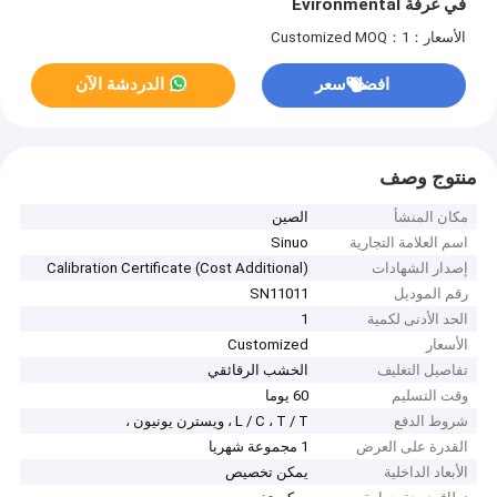
في غرفة Evironmental
الأسعار：Customized
MOQ：1
افضل سعر
الدردشة الآن
منتوج وصف
مكان المنشأ
الصين
اسم العلامة التجارية
Sinuo
إصدار الشهادات
Calibration Certificate (Cost Additional)
رقم الموديل
SN11011
الحد الأدنى لكمية
1
الأسعار
Customized
تفاصيل التغليف
الخشب الرقائقي
وقت التسليم
60 يوما
شروط الدفع
L / C ، T / T ، ويسترن يونيون ،
القدرة على العرض
1 مجموعة شهريا
الأبعاد الداخلية
يمكن تخصيص