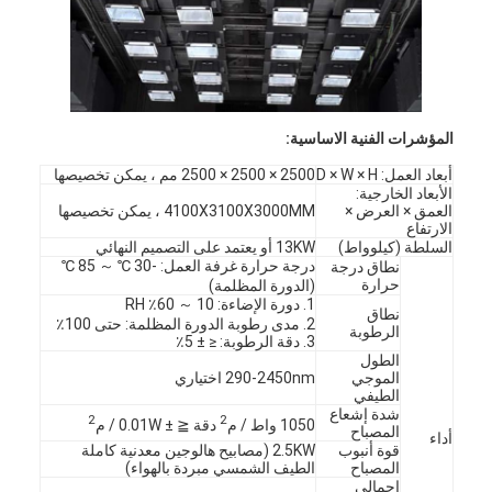
حولنا
جولة في المصنع
مراقبة الجودة
المؤشرات الفنية الاساسية:
اتصل بنا
أبعاد العمل: D × W × H
2500 × 2500 × 2500 مم ، يمكن تخصيصها
الأبعاد الخارجية:
العمق × العرض ×
4100X3100X3000MM ، يمكن تخصيصها
أخبار
الارتفاع
السلطة (كيلوواط)
13KW أو يعتمد على التصميم النهائي
مدونة
درجة حرارة غرفة العمل: -30 ℃ ～ 85 ℃
نطاق درجة
حرارة
(الدورة المظلمة)
1. دورة الإضاءة: 10 ～ 60٪ RH
نطاق
2. مدى رطوبة الدورة المظلمة: حتى 100٪
الرطوبة
3. دقة الرطوبة: ≤ ± 5٪
أجهزة اختبار الأجهزة الكهربائية
الطول
الموجي
290-2450nm اختياري
الطيفي
مختبر كفاءة الطاقة
شدة إشعاع
2
2
1050 واط / م
دقة ≦ ± 0.01W / م
المصباح
أداء
قوة أنبوب
2.5KW (مصابيح هالوجين معدنية كاملة
معدات اختبار المركبات
المصباح
الطيف الشمسي مبردة بالهواء)
إجمالي