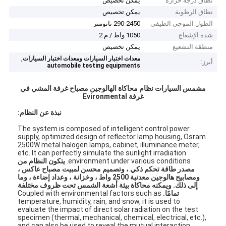
نطاق درجة حرارة
يمكن تخصيص
نطاق الرطوبة
يمكن تخصيص
الطول الموجي الطيفي
290-2450 نانومتر
شدة الإشعاع
1050 واط / م 2
منطقة التشعيع
يمكن تخصيص
,
معدات اختبار السيارات ومعدات اختبار السيارات
أبرز:
automobile testing equipments
مشمس السيارات نظام محاكاة الهالوجين مصباح غرفة المشي في
غرفة Evironmental
نبذة عن النظام:
The system is composed of intelligent control power
supply, optimized design of reflector lamp housing, Osram
2500W metal halogen lamps, cabinet, illuminance meter,
etc. It can perfectly simulate the sunlight irradiation
environment under various conditions.
يتكون النظام من
مصدر طاقة تحكم ذكي ، وتصميم محسن لمبيت مصباح عاكس ،
ومصابيح هالوجين معدنية 2500 واط ، وخزانة ، وعداد إضاءة ، وما
إلى ذلك. ويمكنه محاكاة بيئة أشعة الشمس تحت ظروف مختلفة
تمامًا.
Coupled with environmental factors such as
temperature, humidity, rain, and snow, it is used to
evaluate the impact of direct solar radiation on the test
specimen (thermal, mechanical, chemical, electrical, etc.),
and can also be used to reveal the mutual interaction