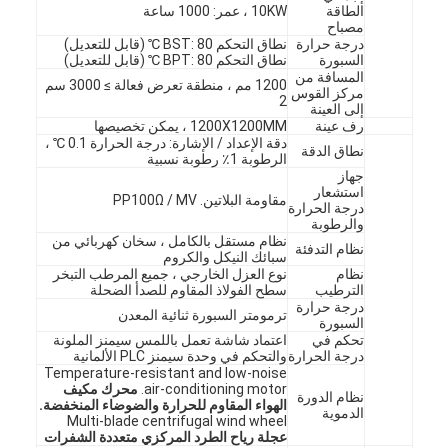
الطاقة
10KW ، عمر: 1000 ساعة
بطارية اختبار المعدات
مصباح
درجة حرارة
نطاق التحكم BST: 80 ℃ (قابل للتعديل)
معدات الاختبار للمختبر الكهربائي
السبورة
نطاق التحكم BPT: 80 ℃ (قابل للتعديل)
المسافة من
1200 مم ، منطقة تعرض فعالة ≥ 3000 سم
مركز القوس
تبديل اختبار الحياة
2
إلى العينة
رف عينة
1200X1200MM ، يمكن تخصيصها
دقة الإعداد / الإشارة: درجة الحرارة 0.1 ℃ ،
الصمام معدات الاختبار
نطاق الدقة
الرطوبة 1٪ رطوبة نسبية
جهاز
معدات اختبار دخول الماء
استشعار
مقاومة البلاتين. PP100Ω / MV
درجة الحرارة
والرطوبة
بيئيّ إختبار غرفة
نظام مستقل بالكامل ، سخان كهربائي من
نظام التدفئة
سبائك النيكل والكروم
نظام
نوع العزل الخارجي ، جميع المرطب التبخر
غرفة اختبار القابلية للاشتعال
الترطيب
سطح الفولاذ المقاوم للصدأ الضحلة
درجة حرارة
ترمومتر السبورة ثنائية المعدن
آلة اختبار MCB
السبورة
تحكم في
اعتماد شاشة تعمل باللمس سيمنز الملونة
درجة الحرارة
والتحكم في وحدة سيمنز PLC الألمانية
معدات اختبار الأجهزة الطبية
Temperature-resistant and low-noise
air-conditioning motor.
محرك مكيف
نظام الدورة
الهواء المقاوم للحرارة والضوضاء المنخفضة.
معدات اختبار IEC 62368
الدموية
Multi-blade centrifugal wind wheel
عجلة رياح الطرد المركزي متعددة الشفرات