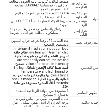
صفيحة فولاذية كربونية عالية الجودة ، معالجة
مواد الغرفة
رذاذ كهرباء فوسفاتينغ / SUS304 معالجة
الخارجية
خط الشعر غير اللامع
مواد الغرفة
SUS304 لوحة ناعمة من الفولاذ المقاوم
الداخلية
للصدأ ذات جودة عالية
مواد
عينة من مادة
شريط الفولاذ المقاوم للصدأ SUS304 عالي
الرف
الجودة
ارتفاع وانخفاض درجة حرارة الشيخوخة
عزل إطار
سيليكون المطاط ختم الباب الشريط
الباب
عدد العينات 16 ، وفقا لدرجة حرارة السبورة
عدد رفوف العينة
ومستشعر التشعيع
Intelligent irradiation induction loop
system with German chip.
نظام حلقة
تحريض التشعيع الذكي مع شريحة ألمانية.
Automatically correct the setting
value of irradiation intensity.
تصحيح
عين الشمس
قيمة ضبط كثافة الإشعاع تلقائيًا.
It is high
temperature and high humidity
resistance;
إنها مقاومة لدرجات الحرارة
العالية والرطوبة العالية.
shell is made of
304 material.
القشرة مصنوعة من مادة
304.
1 مجموعة من النوافذ الزجاجية المضادة
التكوين القياسي
للإشعاع ، 4 مصابيح
حماية التسرب الكهربائي ، ماس كهربائى ،
حماية سلامة
درجة الحرارة الزائدة ، نقص المياه ، ارتفاع
درجة حرارة المحرك ، التيار الزائد