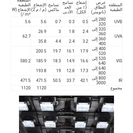
عرض
إشعاع
تسامح
المنطقة
تسامح
الإشعاع
الطيفية
النطاق
(٪ من
الحد
الطيفية
ماكس
(م / م 2)
الإشعاع (W
(نانومتر)
الكل)
الأدنى
/ m²)
280 إلى
5.6
5.6
0.7
0.3
0.5
UVB
320
320 إلى
26.9
3
1.8
2.4
360
62.7
UVA
360 إلى
35.8
4.4
2.4
3.2
400
400 إلى
200.5
19.7
16.1
17.9
520
520 إلى
580.2
185.9
18.3
14.9
16.6
VIS
640
640 إلى
193.8
19
12.8
17.3
800
800 إلى
471.5
471.5
50.5
33.7
42.1
IR
3000
مجموع
1120
1120
المنزل
المنتجات
فيديوهات