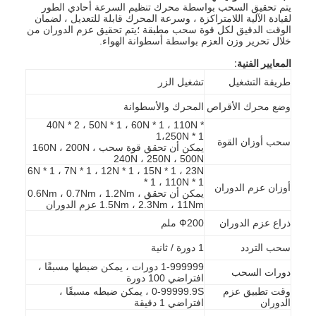
يتم تحقيق السحب بواسطة محرك تنظيم السرعة أحادي الطور
لقيادة الآلية اللامتراكزة ، وسرعة المحرك قابلة للتعديل ، لضمان
الوقت الدقيق لكل قوة سحب مطبقة ؛يتم تحقيق عزم الدوران من
خلال تحرير وزن العزم بواسطة أسطوانة الهواء.
المعايير الفنية:
طريقة التشغيل
تشغيل الزر
وضع محرك الأقراص
المحرك والأسطوانة
40N * 2 ، 50N * 1 ، 60N * 1 ، 110N *
1،250N * 1
سحب أوزان القوة
يمكن أن تحقق قوة سحب 160N ، 200N ،
240N ، 250N ، 500N
6N * 1 ، 7N * 1 ، 12N * 1 ، 15N * 1 ، 23N
* 1 ، 110N * 1
أوزان عزم الدوران
يمكن أن تحقق 0.6Nm ، 0.7Nm ، 1.2Nm ،
1.5Nm ، 2.3Nm ، 11Nm عزم الدوران
ذراع عزم الدوران
Ф200 ملم
سحب التردد
1 دورة / ثانية
1-999999 دورات ، يمكن ضبطها مسبقًا ،
دورات السحب
افتراضي 100 دورة
وقت تطبيق عزم
0-99999.9S ، يمكن ضبطه مسبقًا ،
الدوران
افتراضي 1 دقيقة