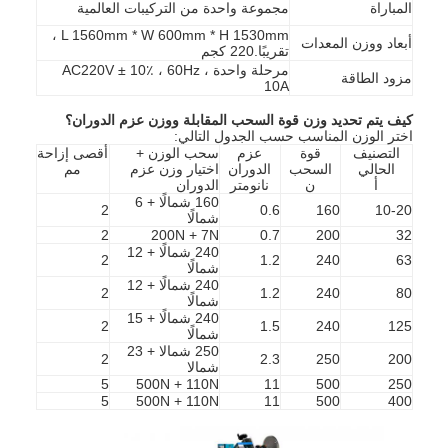
المباراة
مجموعة واحدة من التركيبات العالمية
L 1560mm * W 600mm * H 1530mm ،
أبعاد ووزن المعدات
تقريبًا.220 كجم
مرحلة واحدة AC220V ± 10٪ ، 60Hz ،
مزود الطاقة
10A
كيف يتم تحديد وزن قوة السحب المقابلة ووزن عزم الدوران؟
اختر الوزن المناسب حسب الجدول التالي:
التصنيف
قوة
عزم
سحب الوزن +
أقصى إزاحة
الحالي
السحب
الدوران
اختيار وزن عزم
مم
أ
ن
نانومتر
الدوران
160 شمالًا + 6
2
0.6
160
10-20
شمالًا
2
200N + 7N
0.7
200
32
240 شمالًا + 12
2
1.2
240
63
شمالًا
240 شمالًا + 12
2
1.2
240
80
شمالًا
240 شمالًا + 15
2
1.5
240
125
المنزل
شمالًا
250 شمالا + 23
2
2.3
250
200
شمالا
المنتجات
5
500N + 110N
11
500
250
5
500N + 110N
11
500
400
فيديوهات