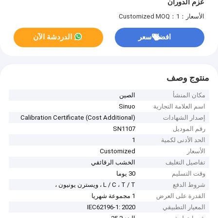
عزم الدوران
الأسعار：Customized
MOQ：1
افضل سعر
الدردشة الآن
منتوج وصف
مكان المنشأ
الصين
اسم العلامة التجارية
Sinuo
إصدار الشهادات
Calibration Certificate (Cost Additional)
رقم الموديل
SN1107
الحد الأدنى لكمية
1
الأسعار
Customized
تفاصيل التغليف
الخشب الرقائقي
وقت التسليم
30 يوما
شروط الدفع
L / C ، T / T ، ويسترن يونيون ،
القدرة على العرض
1 مجموعة شهريا
المعيار التطبيقي
IEC62196-1: 2020