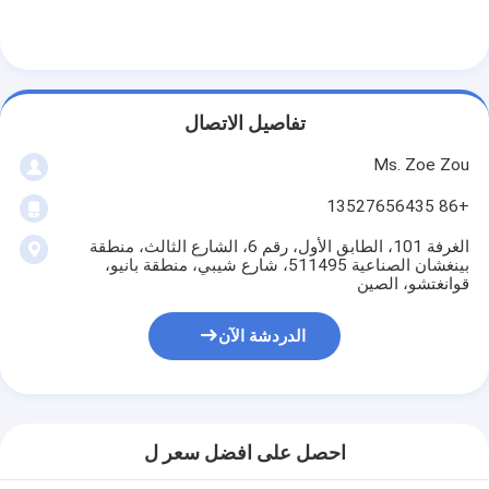
بطارية اختبار المعدات
معدات الاختبار للمختبر الكهربائي
تبديل اختبار الحياة
تفاصيل الاتصال
الصمام معدات الاختبار
Ms. Zoe Zou
+86 13527656435
معدات اختبار دخول الماء
الغرفة 101، الطابق الأول، رقم 6، الشارع الثالث، منطقة
بيئيّ إختبار غرفة
بينغشان الصناعية 511495، شارع شيبي، منطقة بانيو،
قوانغتشو، الصين
غرفة اختبار القابلية للاشتعال
الدردشة الآن
آلة اختبار MCB
معدات اختبار الأجهزة الطبية
معدات اختبار IEC 62368
احصل على افضل سعر ل