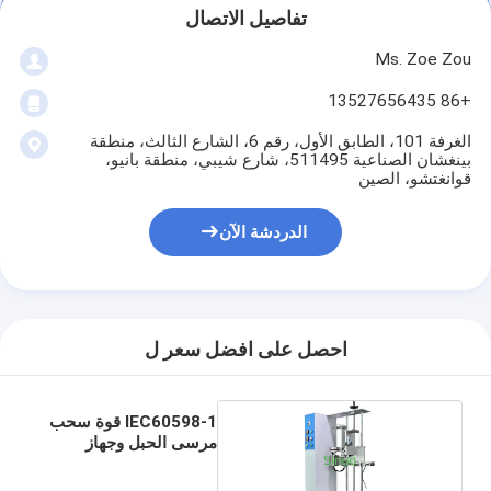
بطارية اختبار المعدات
تفاصيل الاتصال
Ms. Zoe Zou
معدات الاختبار للمختبر الكهربائي
+86 13527656435
تبديل اختبار الحياة
الغرفة 101، الطابق الأول، رقم 6، الشارع الثالث، منطقة
الصمام معدات الاختبار
بينغشان الصناعية 511495، شارع شيبي، منطقة بانيو،
قوانغتشو، الصين
معدات اختبار دخول الماء
الدردشة الآن
بيئيّ إختبار غرفة
غرفة اختبار القابلية للاشتعال
احصل على افضل سعر ل
آلة اختبار MCB
معدات اختبار الأجهزة الطبية
IEC60598-1 قوة سحب
مرسى الحبل وجهاز
معدات اختبار IEC 62368
اختبار عزم الدوران