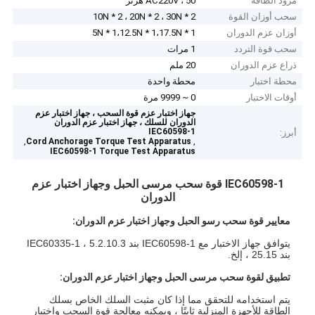
مزود الطاقة
AC220V ، 50 هرتز
سحب أوزان القوة
10N * 2 ، 20N * 2 ، 30N * 2
أوزان عزم الدوران
5N * 1،12.5N * 1،17.5N * 1
سحب قوة التردد
1 مرات
ذراع عزم الدوران
20 ملم
محطة اختبار
محطة واحدة
أوقات الاختبار
0 ~ 9999 مرة
جهاز اختبار عزم قوة السحب ، جهاز اختبار عزم
الدوران للسلك ، جهاز اختبار عزم الدوران
IEC60598-1
أبرز:
,
,
Cord Anchorage Torque Test Apparatus
IEC60598-1 Torque Test Apparatus
IEC60598-1 قوة سحب مرسى الحبل وجهاز اختبار عزم
الدوران
معايير قوة سحب رسو الحبل وجهاز اختبار عزم الدوران:
يتوافق جهاز الاختبار مع IEC60598-1 بند 5.2.10.3 ، IEC60335-1
بند 25.15 ، إلخ.
تطبيق لقوة سحب مرسى الحبل وجهاز اختبار عزم الدوران:
يتم استخدامه للتحقق مما إذا كان مثبت السلك الخاص بسلك
الطاقة للأجهزة المنزلية ثابتًا ، ويمكنه معالجة قوة السحب واختبار