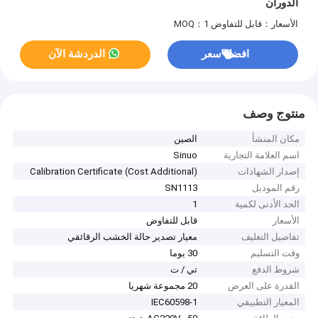
الدوران
الأسعار：قابل للتفاوض
MOQ：1
افضل سعر
الدردشة الآن
منتوج وصف
مكان المنشأ
الصين
اسم العلامة التجارية
Sinuo
إصدار الشهادات
Calibration Certificate (Cost Additional)
رقم الموديل
SN1113
الحد الأدنى لكمية
1
الأسعار
قابل للتفاوض
تفاصيل التغليف
معيار تصدير حالة الخشب الرقائقي
وقت التسليم
30 يوما
شروط الدفع
تي / ت
القدرة على العرض
20 مجموعة شهريا
المعيار التطبيقي
IEC60598-1