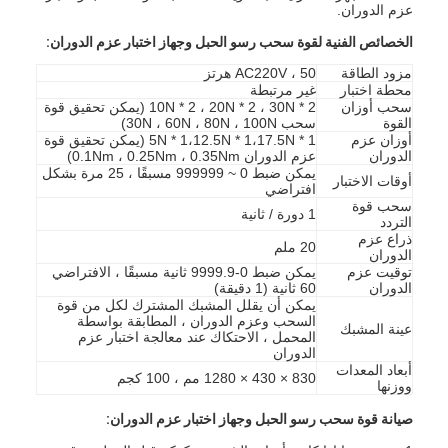
عزم الدوران.
الخصائص الفنية لقوة سحب رسو الحبل وجهاز اختبار عزم الدوران:
مزود الطاقة
AC220V ، 50 هرتز
محطة اختبار
غير مرتبطة
سحب أوزان
10N * 2 ، 20N * 2 ، 30N * 2 (يمكن تحقيق قوة
القوة
سحب 30N ، 60N ، 80N ، 100N)
أوزان عزم
5N * 1،12.5N * 1،17.5N * 1 (يمكن تحقيق قوة
الدوران
عزم الدوران 0.1Nm ، 0.25Nm ، 0.35Nm)
يمكن ضبط 0 ~ 999999 مسبقًا ، 25 مرة بشكل
أوقات الاختبار
افتراضي
سحب قوة
1 دورة / ثانية
التردد
ذراع عزم
20 ملم
الدوران
توقيت عزم
يمكن ضبط 0-9999.9 ثانية مسبقًا ، الافتراضي
الدوران
60 ثانية (1 دقيقة)
يمكن أن يقلل المشبك المشترك لكل من قوة
السحب وعزم الدوران ، المطابقة بواسطة
عينة المشبك
المحمل ، الاحتكاك عند معالجة اختبار عزم
الدوران
أبعاد المعدات
830 × 430 × 1280 مم ، 100 كجم
ووزنها
صيانة قوة سحب رسو الحبل وجهاز اختبار عزم الدوران: