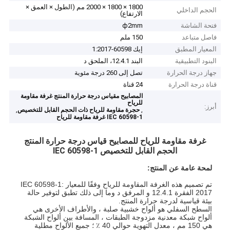
1800 × 1800 × 2000 مم (الطول × العمق ×
الحجم الداخلي
الارتفاع)
فتحة الشاشة
ф2mm
فاصل متباعد
150 ملم
المعيار المطبق
إيك 60598-1:2017
البنود التطبيقية
البند 12.4.1، الملحق د
جهاز درجة الحرارة
تصل إلى 260 درجة مئوية
قناة درجة الحرارة
24 قناة
المصابيح مقياس درجة حرارة المنتج غرفة مقاومة
للرياح
أبرز:
,
,
حجرة مقاومة للرياح ذات الحجم القابل للتخصيص
IEC 60598-1 غرفة مقاومة للرياح
غرفة مقاومة للرياح للمصابيح قياس درجة حرارة المنتج
الحجم القابل للتخصيص IEC 60598-1
لمحة عامة عن المنتج:
تم تصميم هذه الغرفة المقاومة للرياح وفقًا للمعيار IEC 60598-1:
2017 الفقرة 12.4.1 و المرفق د وما إلى ذلك تطبق لتوفير حالة
بيئة قياسية لدرجة حرارة المنتج.
السطح السفلي هو ألواح خشبية صلبة ، والأطراف الأخرى هي
ألواح شبكة معدنية مزدوجة الطبقات ، المسافة بين ألواح الشبكة
هي 150 مم ، معدل التهوية حوالي 40 ٪ ؛ جميع الألواح مطلية