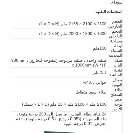
سوداء.
المعلمات التقنية:
الحجم
2100 × 2100 × 2168 ملم (L × D × H)
الخارجي
الحجم
1800 × 1800 × 2000 ملم (L × D × H)
الداخلي
مساحة
لوحات
150ملم
الشبكة
المعدنية
هيكل
طبقة واحدة ، طبقة مزدوجة (مفتوحة للخارج) ، 900mm
الباب
x 1900mm (W * H)
فتحة
ف2ملم
الشاشة
معدل
حوالي 40.5%
التهوية
طلاء
طلاء أسود متطاط
السطح
حجم
لوحة
2100 ملم × 2100 ملم × 18 ملم (L × D × سمك)
الأرض
24 قناة، نطاق القياس: ما يصل إلى 260 درجة مئوية،
دقة القياس: ± ((0.05٪ رديج. +0.5 درجة مئوية) ، دقة
العرض: 0.01 درجة مئوية