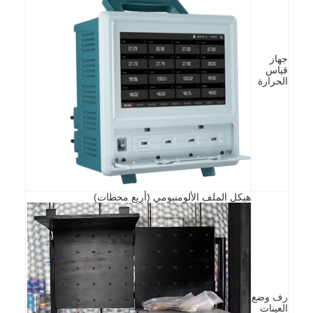
جهاز
قياس
الحرارة
هيكل الملف الألومنيومي (أربع محطات)
المنزل
المنتجات
فيديوهات
رف وضع
العينات