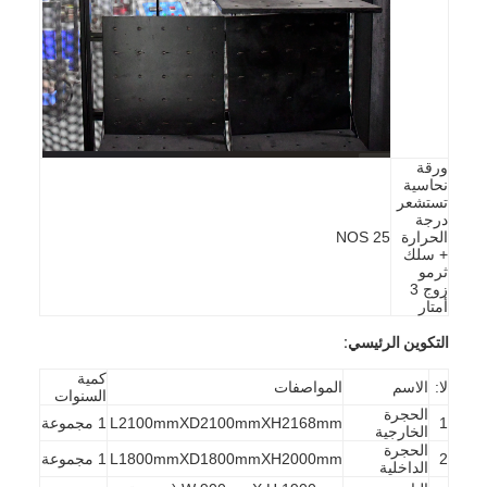
حولنا
جولة في المصنع
مراقبة الجودة
اتصل بنا
ورقة
نحاسية
تستشعر
أخبار
درجة
الحرارة
25 NOS
+ سلك
مدونة
ثرمو
زوج 3
أمتار
التكوين الرئيسي:
أجهزة اختبار الأجهزة الكهربائية
كمية
لا:
الاسم
المواصفات
السنوات
مختبر كفاءة الطاقة
الحجرة
1
L2100mmXD2100mmXH2168mm
1 مجموعة
الخارجية
الحجرة
معدات اختبار المركبات
2
L1800mmXD1800mmXH2000mm
1 مجموعة
الداخلية