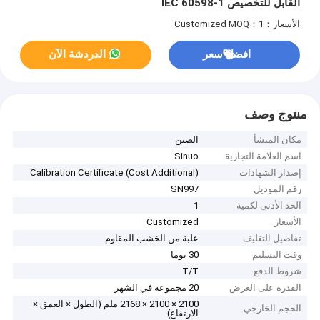
القابل للتخصيص IEC 60598-1
الأسعار：Customized
MOQ：1
افضل سعر
الدردشة الآن
منتوج وصف
مكان المنشأ
الصين
اسم العلامة التجارية
Sinuo
إصدار الشهادات
Calibration Certificate (Cost Additional)
رقم الموديل
SN997
الحد الأدنى لكمية
1
الأسعار
Customized
تفاصيل التغليف
علبة من الخشب المقاوم
وقت التسليم
30 يوما
شروط الدفع
T/T
القدرة على العرض
20 مجموعة في الشهر
2100 × 2100 × 2168 ملم (الطول × العمق ×
الحجم الخارجي
الارتفاع)