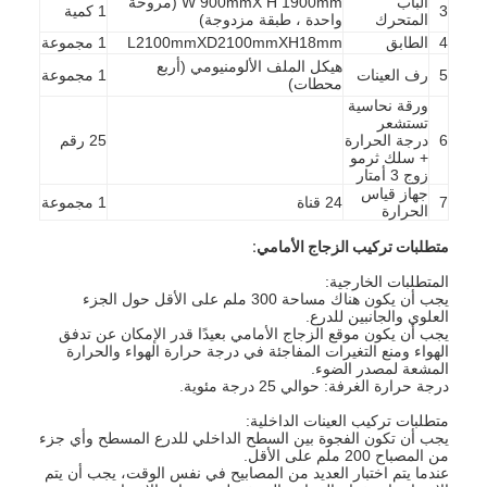
الباب
W 900mmX H 1900mm (مروحة
3
1 كمية
بطارية اختبار المعدات
المتحرك
واحدة ، طبقة مزدوجة)
4
الطابق
L2100mmXD2100mmXH18mm
1 مجموعة
معدات الاختبار للمختبر الكهربائي
هيكل الملف الألومنيومي (أربع
5
رف العينات
1 مجموعة
محطات)
ورقة نحاسية
تبديل اختبار الحياة
تستشعر
6
درجة الحرارة
25 رقم
الصمام معدات الاختبار
+ سلك ثرمو
زوج 3 أمتار
جهاز قياس
7
24 قناة
1 مجموعة
معدات اختبار دخول الماء
الحرارة
متطلبات تركيب الزجاج الأمامي:
بيئيّ إختبار غرفة
المتطلبات الخارجية:
يجب أن يكون هناك مساحة 300 ملم على الأقل حول الجزء
غرفة اختبار القابلية للاشتعال
العلوي والجانبين للدرع.
يجب أن يكون موقع الزجاج الأمامي بعيدًا قدر الإمكان عن تدفق
آلة اختبار MCB
الهواء ومنع التغيرات المفاجئة في درجة حرارة الهواء والحرارة
المشعة لمصدر الضوء.
درجة حرارة الغرفة: حوالي 25 درجة مئوية.
معدات اختبار الأجهزة الطبية
متطلبات تركيب العينات الداخلية:
يجب أن تكون الفجوة بين السطح الداخلي للدرع المسطح وأي جزء
معدات اختبار IEC 62368
من المصباح 200 ملم على الأقل.
عندما يتم اختبار العديد من المصابيح في نفس الوقت، يجب أن يتم