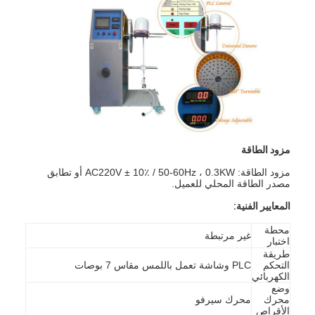
مزود الطاقة
مزود الطاقة: AC220V ± 10٪ / 50-60Hz ، 0.3KW أو تطابق
مصدر الطاقة المحلي للعميل.
المعايير الفنية:
محطة
المنزل
غير مرتبطة
اختبار
طريقة
التحكم
PLC وشاشة تعمل باللمس مقاس 7 بوصات
المنتجات
الكهربائي
وضع
فيديوهات
محرك
محرك سيرفو
الأقراص