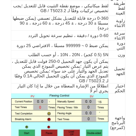
طريقة
حولنا
لقط ميكانيكي ، موضع نقطة التثبيت قابل للتعديل ؛يجب
لقط
تخصيص تركيبات وفقًا لـ GB / T5023.2
العينة
0-360 درجة قابلة للتعديل بشكل تعسفي (يمكن ضبطها
جولة في المصنع
زاوية
مسبقًا ± 30 درجة ، ± 45 درجة ، ± 60 درجة ، ± 90
الانثناء
درجة)
مراقبة الجودة
سرعة
0-60 دورة / دقيقة ، تنظيم سرعة تحويل التردد
الانثناء
دورة
يمكن ضبط 0 ~ 999999 مسبقًا ، الافتراضي 25 دورة
اتصل بنا
الثني
وزن
5N (0.5 كجم) ، 10N ، 20N ، أو حسب الطلب
أخبار
يمكن أن يكون جهد التحميل 0-250 فولت قابل للتعديل ،
يتم عرض التيار ؛يمكن تخصيص النموذج الذي يمكن
تحميل
تعديل الجهد والتيار على حد سواء ؛يمكن تخصيص
مدونة
الجهد
النموذج الذي يمكن أن يكون التحميل الحالي 0.1A وفقًا
لـ GB / T5023.2
اختبار
انطلاقًا من الإشارة المعطاة من خلال ما إذا كان التيار
الحكم
يجري أم لا
أجهزة اختبار الأجهزة الكهربائية
مختبر كفاءة الطاقة
واجهة
البرنامج
معدات اختبار المركبات
(كمرجع)