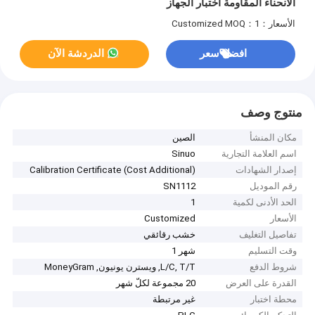
الانحناء المقاومة اختبار الجهاز
الأسعار：Customized
MOQ：1
افضل سعر
الدردشة الآن
منتوج وصف
مكان المنشأ
الصين
اسم العلامة التجارية
Sinuo
إصدار الشهادات
Calibration Certificate (Cost Additional)
رقم الموديل
SN1112
الحد الأدنى لكمية
1
الأسعار
Customized
تفاصيل التغليف
خشب رقائقي
وقت التسليم
شهر 1
شروط الدفع
L/C, T/T, ويسترن يونيون, MoneyGram
القدرة على العرض
20 مجموعة لكلّ شهر
محطة اختبار
غير مرتبطة