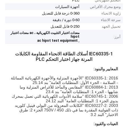
التحكم الكهربائي
PLC
وضع محرك الأقراص
أجهزة السيارات
زاوية الانحناء
0-360 درجة قابل للتعديل
سرعة الانثناء
0-60 دورة / دقيقة
تحميل الجهد
0-250 قابل للتعديل
معدات اختبار التثبيت الكهربائية ، ac معدات اختبار
أبرز:
hipot
,
ac hipot test equipment
IEC60335-1 أسلاك الطاقة الانحناء المقاومة الكابلات
المرنة جهاز اختبار التحكم PLC
المعايير والبنود:
IEC60335-1: 2016 "الأجهزة المنزلية والأجهزة الكهربائية المماثلة
- السلامة - الجزء الأول: المتطلبات العامة" بند 25.14
IEC60884-1: 2013 "المقابس والمآخذ للأغراض المنزلية وما
شابهها - الجزء 1: المتطلبات العامة" بند 23.4
IEC60745-1: 2006 "سلامة الأدوات الكهربائية التي تعمل بمحرك
يدوي الجزء 1: المتطلبات العامة" البند 24.12
IEC60227-2: 2003 "الكابلات المعزولة من البولي فينيل كلوريد
ذات الفولتية المقدرة بما في ذلك 450 / 750V الجزء 2: طرق
الاختبار" البند 3.2
العينات والقيود: