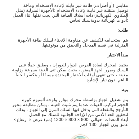
مقابس (أو أطراف) طاقة غير قابلة لإعادة الاستخدام ومآخذ
توصيل متنقلة غير قابلة لإعادة الاستخدام ؛الأجهزة المنزلية (مثل
المكاوي الكهربائية) ذات أسلاك الطاقة التي يجب نقلها أثناء العمل
؛أدوات كهربائية يدويةسلك نحاس.
طلب:
يتم استخدامه للكشف عن مقاومة الانحناء لسلك طاقة الأجهزة
المنزلية في قسم المدخل والتحقق من موثوقيتها.
مبدأ الاختبار:
يعتمد المحرك لقيادة القرص الدوار للدوران ، ويطبق حملًا على
السلك ويمرر الجهد المقنن ، بحيث يمكن ثني العينة بسرعة وزاوية
معينة ، حتى تنتهي أوقات الاختبار المحددة مسبقًا أو ينكسر الخط
الناعم بدون تيار الإشارة.
بنية:
يتم تشغيل الجهاز بواسطة محرك مؤازر ولوحة ألمنيوم كبيرة
الحجم لتركيب العينات.عندما يتم تثبيت العينة ، يمكن مطابقة محور
التأرجح والنقطة التي يدخل فيها السلك المرن إلى الجهاز ، وذلك
لتحقيق الحد الأدنى من الإزاحة الجانبية للسلك مع الحمل.
أبعاد المعدات: حوالي: 800 × 800 × 1300 (مم) عرض × ارتفاع ×
عمق وزن الجهاز: 130 كجم