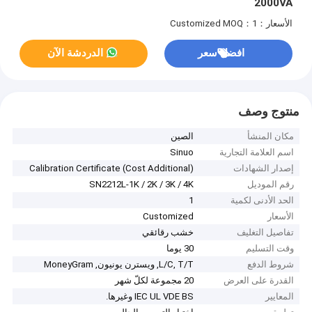
2000VA
الأسعار：Customized
MOQ：1
افضل سعر
الدردشة الآن
منتوج وصف
مكان المنشأ
الصين
اسم العلامة التجارية
Sinuo
إصدار الشهادات
Calibration Certificate (Cost Additional)
رقم الموديل
SN2212L-1K / 2K / 3K / 4K
الحد الأدنى لكمية
1
الأسعار
Customized
تفاصيل التغليف
خشب رقائقي
وقت التسليم
30 يوما
شروط الدفع
L/C, T/T, ويسترن يونيون, MoneyGram
القدرة على العرض
20 مجموعة لكلّ شهر
المعايير
IEC UL VDE BS وغيرها.