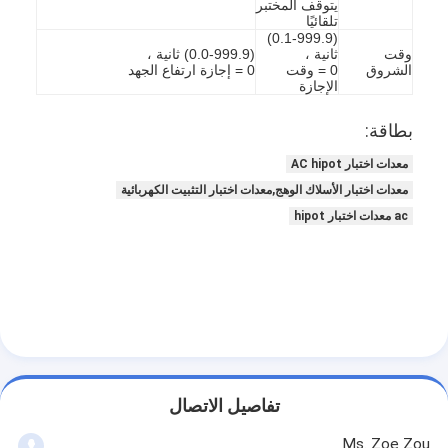
يتوقف المختبر
بطارية اختبار المعدات
تلقائيًا
(0.1-999.9)
وقت
ثانية ،
(0.0-999.9) ثانية ،
معدات الاختبار للمختبر الكهربائي
الشروق
0 = وقت
0 = إجازة ارتفاع الجهد
الإجازة
تبديل اختبار الحياة
بطاقة:
الصمام معدات الاختبار
معدات اختبار AC hipot
معدات اختبار دخول الماء
معدات اختبار الأسلاك الوهج,معدات اختبار التثبيت الكهربائية
ac معدات اختبار hipot
بيئيّ إختبار غرفة
غرفة اختبار القابلية للاشتعال
آلة اختبار MCB
معدات اختبار الأجهزة الطبية
تفاصيل الاتصال
معدات اختبار IEC 62368
Ms. Zoe Zou