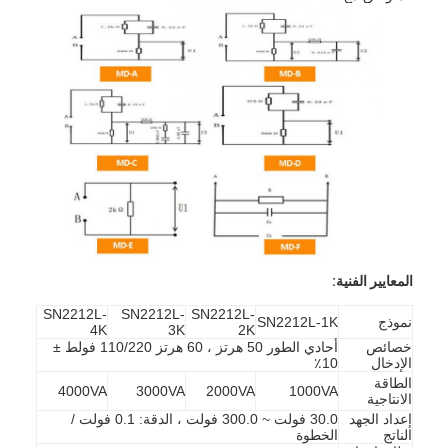
المعايير الفنية:
SN2212L-
SN2212L-
SN2212L-
نموذج
SN2212L-1K
4K
3K
2K
المنزل
خصائص
أحادي الطور 50 هرتز ، 60 هرتز 110/220 فولط ±
الإدخال
10٪
المنتجات
الطاقة
4000VA
3000VA
2000VA
1000VA
الانتاجية
إعداد الجهد
30.0 فولت ~ 300.0 فولت ، الدقة: 0.1 فولت /
فيديوهات
الناتج
الخطوة