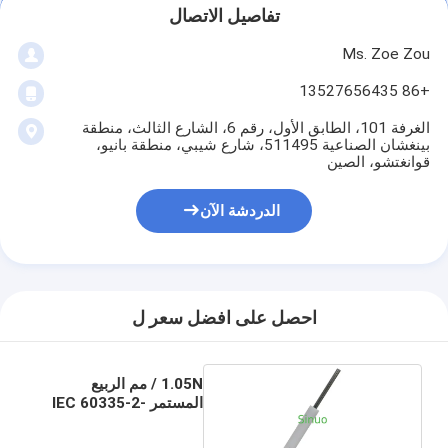
تفاصيل الاتصال
حولنا
Ms. Zoe Zou
جولة في المصنع
+86 13527656435
مراقبة الجودة
الغرفة 101، الطابق الأول، رقم 6، الشارع الثالث، منطقة
بينغشان الصناعية 511495، شارع شيبي، منطقة بانيو،
اتصل بنا
قوانغتشو، الصين
أخبار
الدردشة الآن
مدونة
احصل على افضل سعر ل
أجهزة اختبار الأجهزة الكهربائية
مختبر كفاءة الطاقة
1.05N / مم الربيع
المستمر IEC 60335-2-
معدات اختبار المركبات
25 90N الربيع دينامومتر