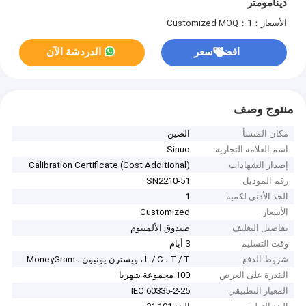
دينامومتر
الأسعار：Customized
MOQ：1
افضل سعر
الدردشة الآن
منتوج وصف
مكان المنشأ
الصين
اسم العلامة التجارية
Sinuo
إصدار الشهادات
Calibration Certificate (Cost Additional)
رقم الموديل
SN2210-51
الحد الأدنى لكمية
1
الأسعار
Customized
تفاصيل التغليف
صندوق الألمنيوم
وقت التسليم
3 أيام
شروط الدفع
L / C ، T / T ، ويسترن يونيون ، MoneyGram
القدرة على العرض
100 مجموعة شهريا
المعيار التطبيقي
IEC 60335-2-25