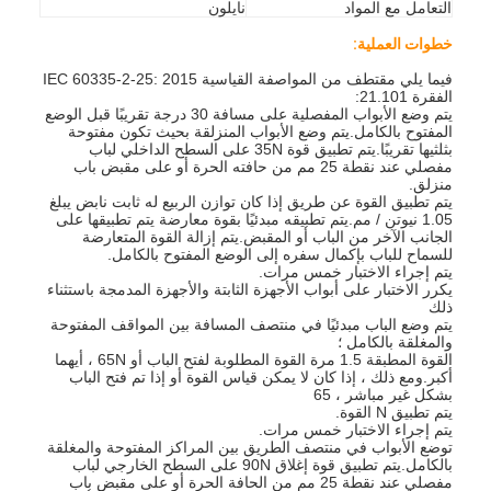
التعامل مع المواد
نايلون
خطوات العملية:
فيما يلي مقتطف من المواصفة القياسية IEC 60335-2-25: 2015
الفقرة 21.101:
يتم وضع الأبواب المفصلية على مسافة 30 درجة تقريبًا قبل الوضع
المفتوح بالكامل.يتم وضع الأبواب المنزلقة بحيث تكون مفتوحة
بثلثيها تقريبًا.يتم تطبيق قوة 35N على السطح الداخلي لباب
مفصلي عند نقطة 25 مم من حافته الحرة أو على مقبض باب
منزلق.
يتم تطبيق القوة عن طريق إذا كان توازن الربيع له ثابت نابض يبلغ
1.05 نيوتن / مم.يتم تطبيقه مبدئيًا بقوة معارضة يتم تطبيقها على
الجانب الآخر من الباب أو المقبض.يتم إزالة القوة المتعارضة
للسماح للباب بإكمال سفره إلى الوضع المفتوح بالكامل.
يتم إجراء الاختبار خمس مرات.
يكرر الاختبار على أبواب الأجهزة الثابتة والأجهزة المدمجة باستثناء
ذلك
يتم وضع الباب مبدئيًا في منتصف المسافة بين المواقف المفتوحة
والمغلقة بالكامل ؛
القوة المطبقة 1.5 مرة القوة المطلوبة لفتح الباب أو 65N ، أيهما
أكبر.ومع ذلك ، إذا كان لا يمكن قياس القوة أو إذا تم فتح الباب
بشكل غير مباشر ، 65
يتم تطبيق N القوة.
يتم إجراء الاختبار خمس مرات.
توضع الأبواب في منتصف الطريق بين المراكز المفتوحة والمغلقة
بالكامل.يتم تطبيق قوة إغلاق 90N على السطح الخارجي لباب
مفصلي عند نقطة 25 مم من الحافة الحرة أو على مقبض باب