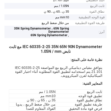
البند التطبيقي
البند 21.101
ثابت الربيع
1.05N / مم
نطاق القوة
35 ن ، 65 ن ، 90 ن
قوة الوجه التطبيقية
mm10 مم
طريقة القوة التطبيقية
من خلال ضغط الربيع
35N Spring Dynamometer ، 65N Spring
أبرز:
Dynamometer
,
65N Spring Dynamometer
IEC 60335-2-25 35N 65N 90N Dynamometer مع ثابت
نابض 1.05N / mm
نظرة عامة على المنتج:
يتوافق مقياس ديناميكي الربيع مع المواصفة IEC 60335-2-25
21.101.يتم استخدامه لتطبيق القوة المطلوبة أثناء اختبار القوة
الميكانيكية لفرن الميكروويف.
المعايير الفنية:
ثابت الربيع
1.05N / مم
تطبيق قوة الوجه
mm10 مم
نطاق تطبيق القوة
35 ن ، 65 ن ، 90 ن
طريقة تطبيق القوة
من خلال ضغط الربيع ، يدويا
فرض قوة مادة التحقيق
الفولاذ المقاوم للصدأ