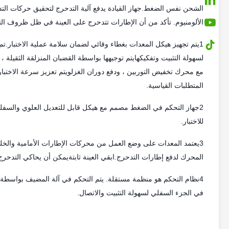
الشحن نفس الضغط.جهاز القيادة يدفع آلية التدحرج لتحقيق حركات التدح
الألومنيوم. تأكد من أن الإطارات تتدحرج على العينة في ظل ظروف التد
1يتم تجهيز هيكل المعدات بغطاء وقائي لضمان سلامة عملية الاختبار.ت
لسهولة التثبيت وتفكيكهايتم توجيهها بواسطة القضبان المنزلقة الثقيلة 
مع محرك تخفيض التوربين ، ودفع دوران الغزلويتم تعزيز سرعة الاختبار ل
المتطلبات القياسية.
2جهاز التحكم في الضغط مصمم مع هيكل قابل للتعديل العلوي والسفلي.
للاختبار.
3يعتمد المعدات على وضع العمل من محركات الإطارات الأمامية والخلف
المحرك لدفع إطارات التدحرج.ابقي العينة ثابتةيمكن أن يحاكي التدحرج 
في الجزء السفلي لسهولة التثبيت والاتصال.