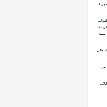
أجزاء
لقوالب
 إلى جنب
تلبية
إجمالي
 من
الكابلات