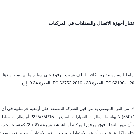
ابط السيارة مقاومة كافية للتلف بسبب الوقوع على سيارة.ما لم يتم تزويدها ب
سلاك من النوع الموصى به من قبل الشركة المصنعة على أرضية خرسانية في أي 
عادي للراحة.يجب أن يتم تطبيق قوة كسارة (5000±250) N أو (11000±550) N بواسطة إطارات السيارات الت
للحمل ، مثبتة على حافة فولاذية ومنفخة إلى ضغط (2.2±0.1) بار.يجب أن تدور العجلة فوق مرفق المركبة أو ال
لف لكل عينة.يجب أن يتم الاحتفاظ بالملحقات قيد الاختبار أو حجبها في وضع ث