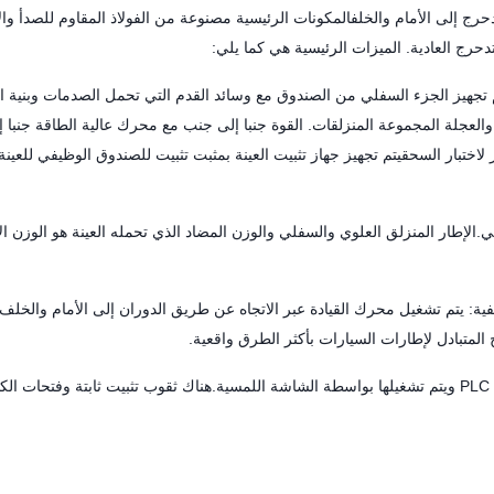
رج إلى الأمام والخلفالمكونات الرئيسية مصنوعة من الفولاذ المقاوم للصدأ وال
حرج العادية. الميزات الرئيسية هي كما يلي:
م تجهيز الجزء السفلي من الصندوق مع وسائد القدم التي تحمل الصدمات وبنية ا
، والعجلة المجموعة المنزلقات. القوة جنبا إلى جنب مع محرك عالية الطاقة جنبا
اختبار السحقيتم تجهيز جهاز تثبيت العينة بمثبت تثبيت للصندوق الوظيفي للعينة ل
الإطار المنزلق العلوي والسفلي والوزن المضاد الذي تحمله العينة هو الوزن ال
ية: يتم تشغيل محرك القيادة عبر الاتجاه عن طريق الدوران إلى الأمام والخلف
المتبادل لإطارات السيارات بأكثر الطرق واقعية.
4نظام التحكم هو منظمة مستقلة. يتم التحكم في آلة المضيف بواسطة PLC ويتم تشغيلها بواسطة الشاشة اللمسية.هناك ثقوب تثبيت ثابتة وفتحات 