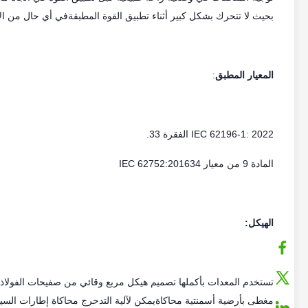
بحيث لا تتحرك بشكل كبير أثناء تطبيق القوة المطبقةفي أي حال من الأ
المعيار المطبق
:
IEC 62196-1: 2022 الفقرة 33.
المادة 9 من معيار IEC 62752:201634
الهيكل:
تستخدم المعدات بأكملها تصميم هيكل مربع وقائي من صفيحات الفولاذ 
مغطى بأرضية أسمنتية محاكاةيمكن لآلية التدحرج محاكاة إطارات السي