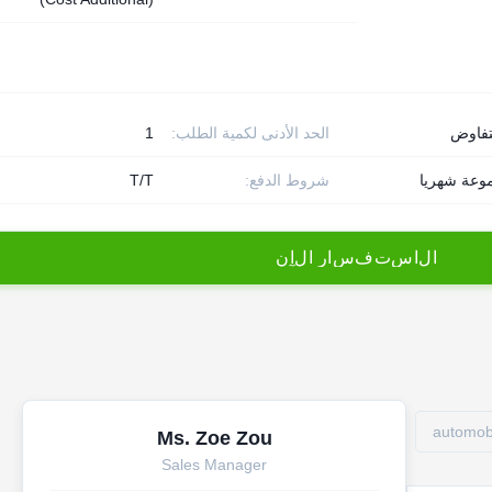
تفاوض
الحد الأدنى لكمية الطلب:
1
شروط الدفع:
T/T
ا
ل
ا
س
ت
ف
س
ا
ر
ا
ل
آ
ن
automobi
Ms. Zoe Zou
Sales Manager