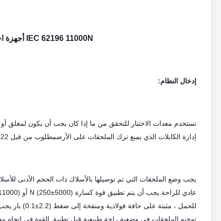
IEC 62196 11000N أجهزة اختبار أجهزة الاتصال والسدادات في المركبات
إدخال النظام:
تستخدم معدات الاختبار للتحقق من ما إذا كان يجب أن يكون لمغلق أو ر
إدارة الكابلات الذي يمنع ترك الملحقات على الأرضمطلوب من قبل IEC 62196-1:2022 الفقرة 33 ، IEC 62752:2016 الفقرة 9.34، إلخ
يجب وضع الملحقات التي تم توصيلها بالأسلاك ذات الحجم الأدنى للأ
توجيه الملحقات في وضعية راحة طبيعية قبل تطبيق القوة في اتجاه مخت