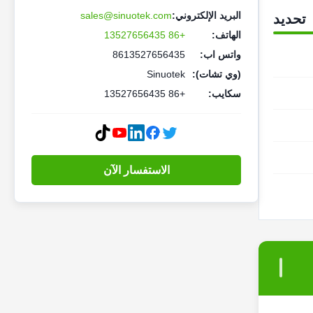
البريد الإلكتروني:
sales@sinuotek.com
تحديد
الهاتف:
+86 13527656435
واتس اب:
8613527656435
(وي تشات):
Sinuotek
سكايب:
+86 13527656435
الاستفسار الآن