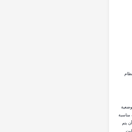
نظام
وضعية
قليدية، P225/75R15 أو إطارات معادلة مناسبة
شاشة بسرعة (8 ± 2) كم/ساعةيجب أن يتم
ابت