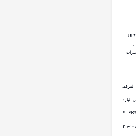
UL758 
،
ييرات
الغرفة: