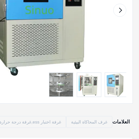
العلامات
غرف المحاكاة البيئية
غرفة اختبار ess,غرفة درجة حرارة ثابتة