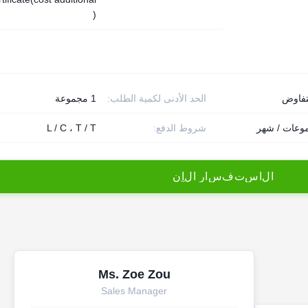
)
تفاوض
الحد الأدنى لكمية الطلب:
1 مجموعة
شروط الدفع:
L / C ، T / T
ا
ل
ا
س
ت
ف
س
ا
ر
ا
ل
آ
ن
Ms. Zoe Zou
Sales Manager