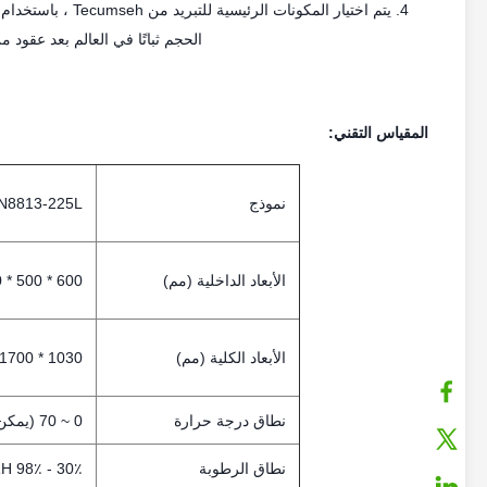
الحجم ثباتًا في العالم بعد عقود 
المقياس التقني:
نموذج
N8813-225L
الأبعاد الداخلية (مم)
600 * 500 * 750
الأبعاد الكلية (مم)
1030 * 1700 * 1050
نطاق درجة حرارة
0 ~ 70 (يمكن تخصيصها)
نطاق الرطوبة
30٪ - 98٪ RH (يمكن تخصيصها)