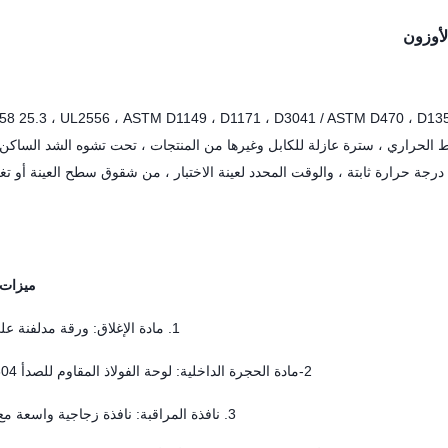
لأوزون
زون هذه تلبي متطلبات بند 25.3 ، UL2556 ، ASTM D1149 ، D1171 ، D3041 / ASTM D470 ، D1352 ، D1373 ، IEC
طاط الحراري ، سترة عازلة للكابل وغيرها من المنتجات ، تحت تشوه الشد الساكن 
جة حرارة ثابتة ، والوقت المحدد لعينة الاختبار ، من شقوق سطح العينة أو تغ
ميزات 
1. مادة الإغلاق: ورقة مدلفنة على البارد.
2-مادة الحجرة الداخلية: لوحة الفولاذ المقاوم للصدأ SUSB304.
3. نافذة المراقبة: نافذة زجاجية واسعة مع مصباح.