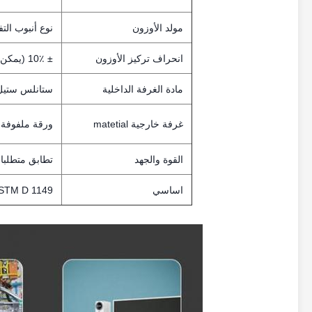
مولد الأوزون
نوع أنبوب الت
انحراف تركيز الأوزون
± 10٪ (يمكن تخصيصها)
مادة الغرفة الداخلية
ستانلس ستيل
غرفة خارجية matetial
ورقة ملفوفة ع
القوة والجهد
تطابق متطلبا
اساسي
ASTM D 1149 ؛IEC60811-403 ؛ISO 1431 ؛JIS K6259 ؛171