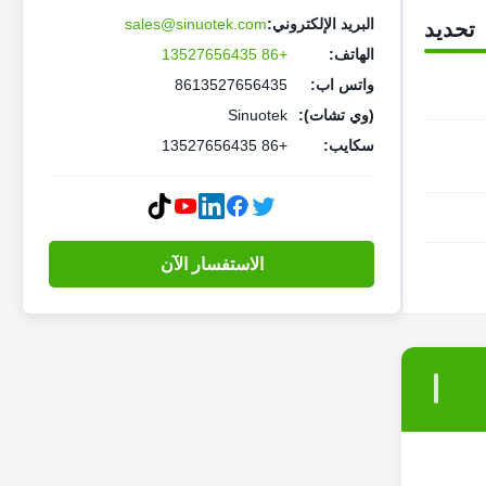
البريد الإلكتروني:
sales@sinuotek.com
تحديد
الهاتف:
+86 13527656435
واتس اب:
8613527656435
(وي تشات):
Sinuotek
سكايب:
+86 13527656435
الاستفسار الآن