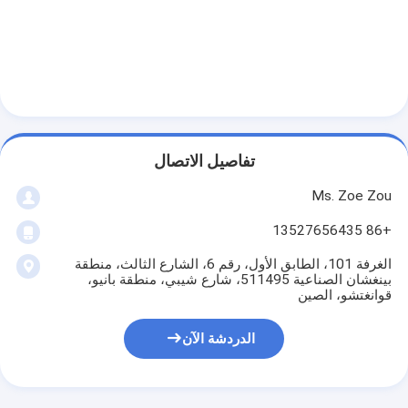
حولنا
جولة في المصنع
مراقبة الجودة
اتصل بنا
تفاصيل الاتصال
أخبار
Ms. Zoe Zou
مدونة
+86 13527656435
الغرفة 101، الطابق الأول، رقم 6، الشارع الثالث، منطقة
بينغشان الصناعية 511495، شارع شيبي، منطقة بانيو،
قوانغتشو، الصين
أجهزة اختبار الأجهزة الكهربائية
الدردشة الآن
مختبر كفاءة الطاقة
معدات اختبار المركبات