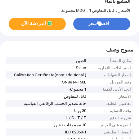
المشبع بالماء
الأسعار：قابل للتفاوض
MOQ：1 مجموعة
افضل سعر
الدردشة الآن
منتوج وصف
مكان المنشأ
الصين
اسم العلامة التجارية
Sinuo
إصدار الشهادات
Calibration Certificate(cost additional )
رقم الموديل
SN8814-150L
الحد الأدنى لكمية
1 مجموعة
الأسعار
قابل للتفاوض
تفاصيل التغليف
حالة تصدير الخشب الرقائقي القياسية
وقت التسليم
30 يوما
شروط الدفع
L / C ، T / T
القدرة على العرض
10 مجموعات / شهر
المعيار التطبيقي
IEC 62368-1