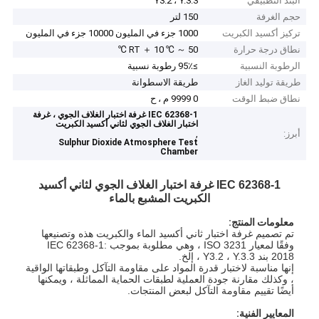
البند التطبيقي
Y3.2 ، Y.3.3
حجم الغرفة
150 لتر
تركيز أكسيد الكبريت
1000 جزء في المليون 10000 جزء في المليون
نطاق درجة حرارة
RT ＋ 10 ℃ ～ 50 ℃
الرطوبة النسبية
≥95٪ رطوبة نسبية
طريقة توليد الغاز
طريقة الاسطوانة
نطاق ضبط الوقت
0 9999 م ، ح
IEC 62368-1 غرفة اختبار الغلاف الجوي ، غرفة
اختبار الغلاف الجوي لثاني أكسيد الكبريت
أبرز:
,
Sulphur Dioxide Atmosphere Test
Chamber
IEC 62368-1 غرفة اختبار الغلاف الجوي لثاني أكسيد
الكبريت المشبع بالماء
معلومات المنتج:
تم تصميم غرفة اختبار ثاني أكسيد الماء والكبريت هذه وتصنيعها
وفقًا لمعيار ISO 3231 ، وهي مطلوبة بموجب IEC 62368-1:
2018 بند Y3.2 ، Y.3.3 ، إلخ.
إنها مناسبة لاختبار قدرة المواد على مقاومة التآكل وطبقاتها الواقية
، وكذلك مقارنة جودة العملية لطبقات الحماية المماثلة ، ويمكنها
أيضًا تقييم مقاومة التآكل لبعض المنتجات.
المعايير الفنية: