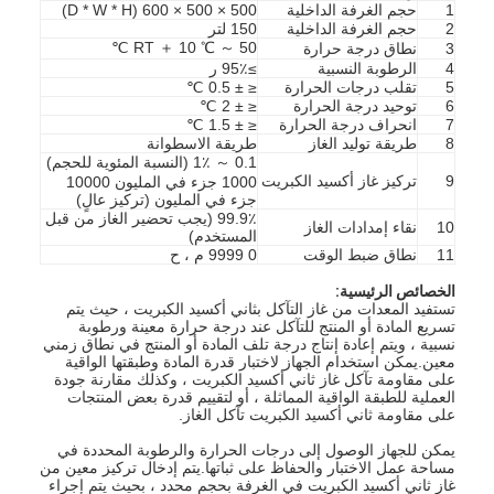
1
حجم الغرفة الداخلية
500 × 500 × 600 (D * W * H)
2
حجم الغرفة الداخلية
150 لتر
RT ＋ 10 ℃ ～ 50 ℃
3
نطاق درجة حرارة
4
الرطوبة النسبية
≥95٪ ر
5
تقلب درجات الحرارة
≤ ± 0.5 ℃
6
توحيد درجة الحرارة
≤ ± 2 ℃
7
انحراف درجة الحرارة
≤ ± 1.5 ℃
8
طريقة توليد الغاز
طريقة الاسطوانة
0.1 ～ 1٪ (النسبة المئوية للحجم)
9
تركيز غاز أكسيد الكبريت
1000 جزء في المليون 10000
جزء في المليون (تركيز عالٍ)
99.9٪ (يجب تحضير الغاز من قبل
10
نقاء إمدادات الغاز
المستخدم)
11
نطاق ضبط الوقت
0 9999 م ، ح
الخصائص الرئيسية:
تستفيد المعدات من غاز التآكل بثاني أكسيد الكبريت ، حيث يتم
تسريع المادة أو المنتج للتآكل عند درجة حرارة معينة ورطوبة
نسبية ، ويتم إعادة إنتاج درجة تلف المادة أو المنتج في نطاق زمني
معين.يمكن استخدام الجهاز لاختبار قدرة المادة وطبقتها الواقية
على مقاومة تآكل غاز ثاني أكسيد الكبريت ، وكذلك مقارنة جودة
العملية للطبقة الواقية المماثلة ، أو لتقييم قدرة بعض المنتجات
على مقاومة ثاني أكسيد الكبريت تآكل الغاز.
يمكن للجهاز الوصول إلى درجات الحرارة والرطوبة المحددة في
مساحة عمل الاختبار والحفاظ على ثباتها.يتم إدخال تركيز معين من
غاز ثاني أكسيد الكبريت في الغرفة بحجم محدد ، بحيث يتم إجراء