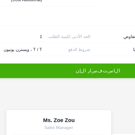
تفاوض
الحد الأدنى لكمية الطلب:
1
شروط الدفع:
T / T ، ويسترن يونيون
ا
ل
ا
س
ت
ف
س
ا
ر
ا
ل
آ
ن
Ms. Zoe Zou
Sales Manager