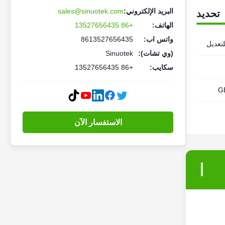
البريد الإلكتروني:
sales@sinuotek.com
تحديد
الهاتف:
+86 13527656435
واتس اب:
8613527656435
(وي تشات):
Sinuotek
سكايب:
+86 13527656435
G
الاستفسار الآن