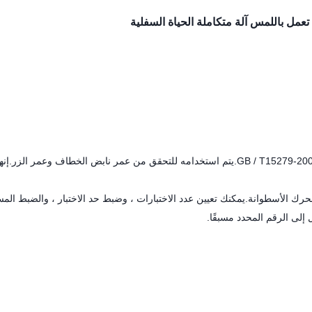
عمل باللمس آلة متكاملة الحياة السفلية
تم تصميم الجهاز وتصنيعه وفقًا لمتطلبات 5.14.1 و 5.14.2 من معيار GB / T15279-2002.يتم استخدامه للتحقق من عمر نابض الخطاف وعمر الزر
ى التحكم PLC ، وتشغيل شاشة اللمس 7 بوصة ، ومحرك الأسطوانة.يمكنك تعيين عدد الاختبارات ، وضبط حد الاختبار ، والضبط ا
ل إلى الرقم المحدد مسبقًا.