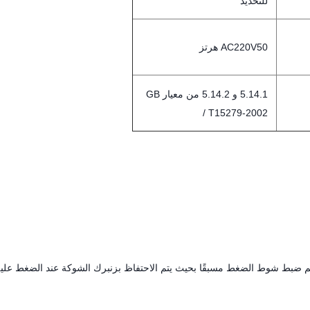
للتحديد
AC220V50 هرتز
5.14.1 و 5.14.2 من معيار GB
/ T15279-2002
تم ضبط شوط الضغط مسبقًا بحيث يتم الاحتفاظ بزنبرك الشوكة عند الضغط عليه 