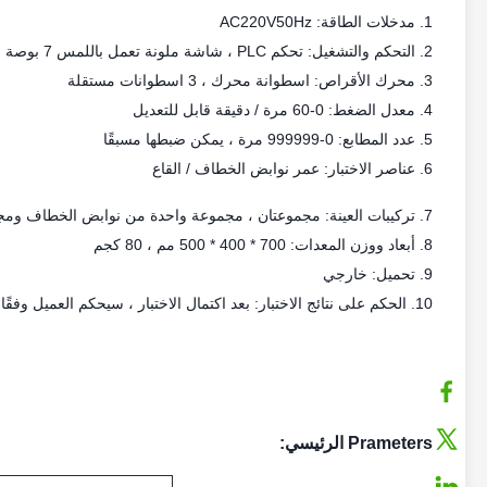
1. مدخلات الطاقة: AC220V50Hz
2. التحكم والتشغيل: تحكم PLC ، شاشة ملونة تعمل باللمس 7 بوصة
3. محرك الأقراص: اسطوانة محرك ، 3 اسطوانات مستقلة
4. معدل الضغط: 0-60 مرة / دقيقة قابل للتعديل
5. عدد المطابع: 0-999999 مرة ، يمكن ضبطها مسبقًا
6. عناصر الاختبار: عمر نوابض الخطاف / القاع
7. تركيبات العينة: مجموعتان ، مجموعة واحدة من نوابض الخطاف ومجموعة واحدة من مفتاح الحياة ، مستقلة
8. أبعاد ووزن المعدات: 700 * 400 * 500 مم ، 80 كجم
9. تحميل: خارجي
10. الحكم على نتائج الاختبار: بعد اكتمال الاختبار ، سيحكم العميل وفقًا للمعيار وفقًا لصلاحية العينة
Prameters الرئيسي: