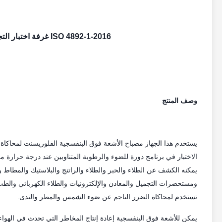
ISO 4892-1-2016 غرفة اختبار التجوية المتسارعة للشيخوخة بالأشعة فوق البنفسجية
وصف المنتج
يستخدم هذا الجهاز مصباح الأشعة فوق البنفسجية الفلوريسنت لمحاكاة 
الاختبار في برنامج دورة للضوء والرطوبة المتناوبين عند درجة حرارة معين
يمكنه الكشف عن الطلاء والحبر والطلاء والراتنج والبلاستيك والمطاط وا
ومستحضرات التجميل والمعادن والإلكترونيات والطلاء الكهربائي والطب 
تستخدم لمحاكاة الضرر الناجم عن ضوء الشمس والمطر والندى.
يمكن للأشعة فوق البنفسجية إعادة إنتاج المخاطر التي تحدث في الهوا