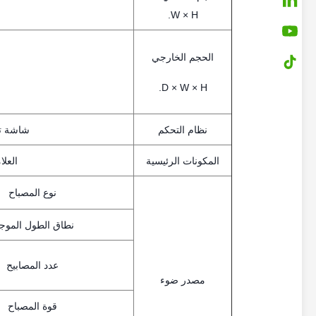
W × H.
الحجم الخارجي
D × W × H.
نظام التحكم
شاشة تع
المكونات الرئيسية
العلا
نوع المصباح
نطاق الطول الموج
عدد المصابيح
مصدر ضوء
قوة المصباح