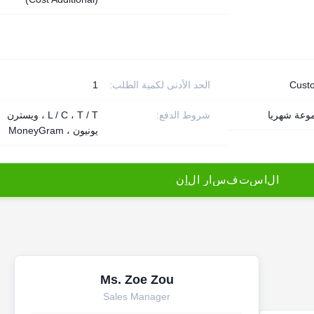
Cust
الحد الأدنى لكمية الطلب:
1
شروط الدفع:
L / C ، T / T ، ويسترن
يونيون ، MoneyGram
ا
ل
ا
س
ت
ف
س
ا
ر
ا
ل
آ
ن
Ms. Zoe Zou
Sales Manager