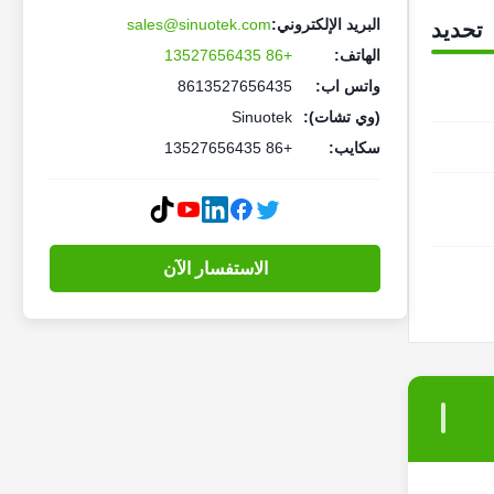
البريد الإلكتروني:
sales@sinuotek.com
تحديد
الهاتف:
+86 13527656435
واتس اب:
8613527656435
(وي تشات):
Sinuotek
سكايب:
+86 13527656435
الاستفسار الآن