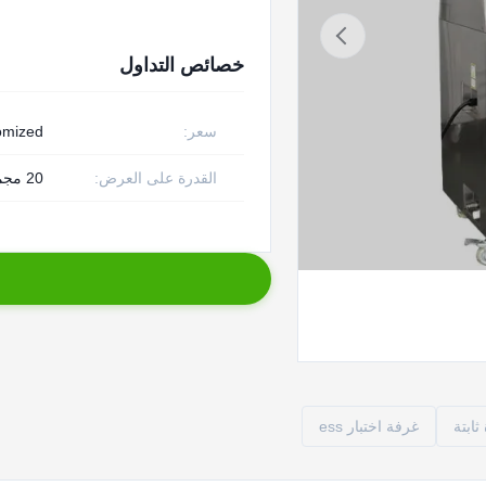
خصائص التداول
سعر:
omized
القدرة على العرض:
20 مجموعة شهريا
غرفة اختبار ess