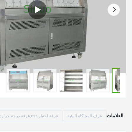
العلامات
غرف المحاكاة البيئية
غرفة اختبار ess,غرفة درجة حرارة ثابتة