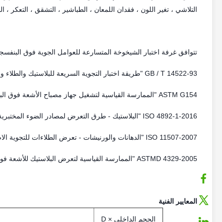
التلاشي ، تغير اللون ، فقدان اللمعان ، الطباشير ، التشقق ، التعكر ، 
تتوافق غرفة اختبار الشيخوخة المتسارعة للعوامل الجوية فوق البنفسجية
GB / T 14522-93 "طريقة اختبار التجوية السريعة للبلاستيك والطلاء والمواد المطاطية المستخدمة في المنتجات الصناعية للآلات"
ASTM G154 "الممارسة القياسية لتشغيل جهاز مصباح الأشعة فوق البنفسجية (UV) للتعرض للمواد غير المعدنية 1"
ISO 4892-1-2016 "البلاستيك - طرق التعرض لمصادر الضوء المختبرية - الجزء 1: إرشادات عامة"
ISO 11507-2007 "الدهانات والورنيشات - تعرض الطلاءات للتجوية الاصطناعية - التعرض لمصابيح الأشعة فوق البنفسجية الفلورية والمياه"
ASTMD 4329-2005 "الممارسة القياسية لتعرض البلاستيك للأشعة فوق البنفسجية الفلورية"
المعايير الفنية
الحجم الداخلي D ×