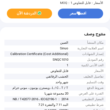
الأسعار：قابل للتفاوض
MOQ：1
افضل سعر
الدردشة الآن
منتوج وصف
مكان المنشأ
الصين
اسم العلامة التجارية
Sinuo
إصدار الشهادات
Calibration Certificate (Cost Additional)
رقم الموديل
SNQC1010
الحد الأدنى لكمية
1
الأسعار
قابل للتفاوض
تفاصيل التغليف
الخشب الرقائقي
وقت التسليم
شهر واحد
شروط الدفع
L / C ، T / T ، ويسترن يونيون ، موني جرام
القدرة على العرض
20 مجموعة شهريا
المعيار التطبيقي
NB / T42077-2016 ، IEC62196-1 ： 2014
شرط تطبيقي
البند 7.11 والفقرة 7.21