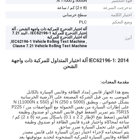
قوة التكسير
5000N و 11000 N.
تدحرجت السرعة
(8 ± 2) كم / ساعة
اختبار الكلمة
سطح خرساني
وضع التحكم
PLC
آلة اختبار التدحرج للمركبة ذات واجهة الشحن ، آلة
اختبار التدحرج للمركبة IEC62196-1 ، البند 7.21
آلة اختبار التدحرج للمركبة
أبرز:
,
,
IEC62196-1 Vehicle Rolling Test Machine
Clause 7.21 Vehicle Rolling Test Machine
IEC62196-1: 2014 آلة اختبار المتداول للمركبة ذات واجهة
الشحن
مقدمة المعدات:
يضع هذا الجهاز قابس إمداد الطاقة وقابس السيارة بالكابل
الموصى به من قبل الشركة المصنعة على الأرضية الخرسانية
بشكل عشوائي ، ويطبق (5000 ± 250) N أو (11000N ± 550) N
على إطارات السيارة من نفس الحمولة مع المواصفات من P225 /
75R15.يتم تمرير الضغط فوق قابس الشحن أو صندوق وظيفة
القابس (ضغط نفخ الإطار 2.2 ± 0.1) باسكال بسرعة (8 ± 2) كم /
ساعة لمحاكاة واختبار قدرة قابس الطاقة أو صندوق وظيفة
القابس على تحمل السيارة ضرر ساحق.
يتم استخدامه لإجراء اختبار دوران السيارة على قابس مصدر
الطاقة وقابس السيارة للمركبة المشحونة لتحديد موثوقيتها بعد