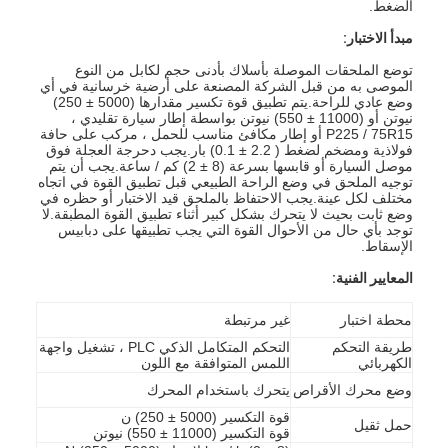
الضغط.
مبدأ الاختبار:
توضع الملحقات الموصلة بأسلاك بأدنى حجم لكابل من النوع
الموصى به من قبل الشركة المصنعة على أرضية خرسانية في أي
وضع عادي للراحة.يتم تطبيق قوة تكسير مقدارها (5000 ± 250)
نيوتن أو (11000 ± 550) نيوتن بواسطة إطار سيارة تقليدي ،
P225 / 75R15 أو إطار مكافئ مناسب للحمل ، مركب على حافة
فولاذية ومضخم لضغط ( 2.2 ± 0.1) بار.يجب دحرجة العجلة فوق
موصل السيارة أو قابسها بسرعة (8 ± 2) كم / ساعة.يجب أن يتم
توجيه الملحق في وضع الراحة الطبيعي قبل تطبيق القوة في اتجاه
مختلف لكل عينة.يجب الاحتفاظ بالملحق قيد الاختبار أو حظره في
وضع ثابت بحيث لا يتحرك بشكل كبير أثناء تطبيق القوة المطبقة.لا
توجد بأي حال من الأحوال القوة التي يجب تطبيقها على دبابيس
الإسقاط.
المعايير الفنية:
محطة اختبار
غير مرتبطة
طريقة التحكم
التحكم المتكامل الذكي PLC ، تشغيل واجهة
الكهربائي
اللمس المتوافقة مع اللون
وضع محرك الأقراص
يتحرك باستخدام المحرك
قوة التكسير (5000 ± 250) ن
حمل ثقيل
قوة التكسير (11000 ± 550) نيوتن