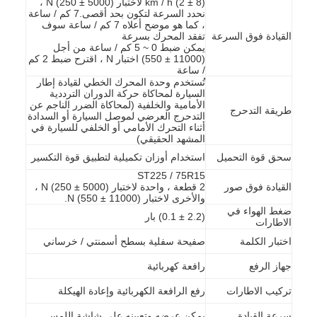
(8 ± 2) km / h لاختبار (5000 ± 250) N ،
نحدد السرعة لتكون بحد أقصى.7 كم / ساعة
، كما هو موضح أعلاه 7 كم / ساعة سوف
القيادة فوق السرعة
تفقد المحرك بسرعة
يمكن ضبط 0 ~ 5 كم / ساعة من أجل
(11000 ± 550) اختبار N ، اقترح ضبط 2 كم
/ ساعة
تُستخدم وحدة المحرك الخطي لقيادة إطار
السيارة لمحاكاة حركة الدوران الترددية
الأمامية والخلفية (لمحاكاة الضرر الناجم عن
طريقة التدحرج
التدحرج العرضي لموصل السيارة أو السدادة
أثناء التحرك الأمامي أو الخلفي للسيارة في
المشهد الحقيقي)
سحق قوة التحميل
استخدام أوزان تكميلية لتطبيق قوة التكسير
ST225 / 75R15
القيادة فوق صور
2 قطعة ، واحدة لاختبار (5000 ± 250) N ،
والأخرى لاختبار (11000 ± 550) N.
ضغط الهواء في
(2.2 ± 0.1) بار
الاطارات
المنزل
اختبار الكلمة
صفيحة سفلية بسطح أسمنتي / خرساني
جهاز الرفع
رافعة كهربائية
المنتجات
تركيب الاطارات
رفع الرافعة الكهربائية وإعادة الهيكلة
فيديوهات
سرعة القيادة
يمكن عرضه وتعيينه على شاشة اللمس