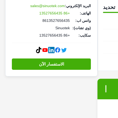
البريد الإلكتروني:
sales@sinuotek.com
تحديد
الهاتف:
+86 13527656435
واتس اب:
8613527656435
(وي تشات):
Sinuotek
سكايب:
+86 13527656435
الاستفسار الآن