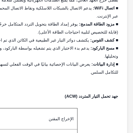
بفصل خرج الجهد العالي، مما يمنع الصدمات الكهربائية ويضمن سلامة 
■
اتصال WiFi:
يدعم الاتصال بالشبكات اللاسلكية ونقاط الاتصال المحم
عبر الإنترنت.
■
مزود الطاقة المدمج:
(قابلة للتخصيص لتلبية احتياجات الطاقة الأعلى).
■
كشف القوس:
يكتشف دوائر التيار غير الطبيعية في الكائن الذي تم 
■
مسح الباركود:
يدعم بدء الاختبار الذي يتم تشغيله بواسطة الباركود، والا
وتحليلها.
■
إدارة البيانات:
للتكامل السلس.
جهد تحمل التيار المتردد (ACW)
الإخراج المقنن