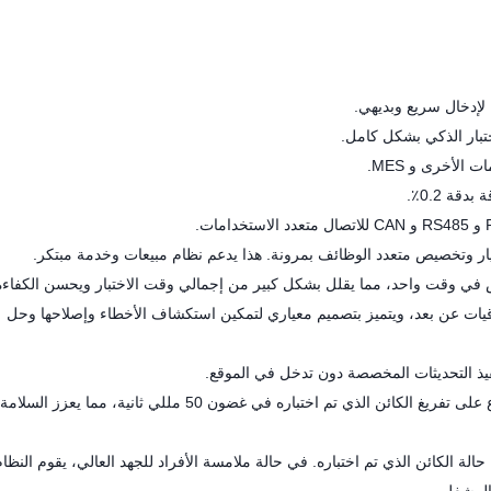
لإدخال سريع وبديهي.
بار الذكي بشكل كامل.
الأخرى و MES.
يار وتخصيص متعدد الوظائف بمرونة. هذا يدعم نظام مبيعات وخدمة مبتكر.
ض في وقت واحد، مما يقلل بشكل كبير من إجمالي وقت الاختبار ويحسن الكفاءة
يات عن بعد، ويتميز بتصميم معياري لتمكين استكشاف الأخطاء وإصلاحها وحل
فيذ التحديثات المخصصة دون تدخل في الموقع.
تعمل تقنية التفريغ السريع الحاصلة على براءة اختراع على تفريغ الكائن الذي تم اختباره في غضون 50 مللي ثانية، مما يعزز السلامة
لة الكائن الذي تم اختباره. في حالة ملامسة الأفراد للجهد العالي، يقوم النظام ت