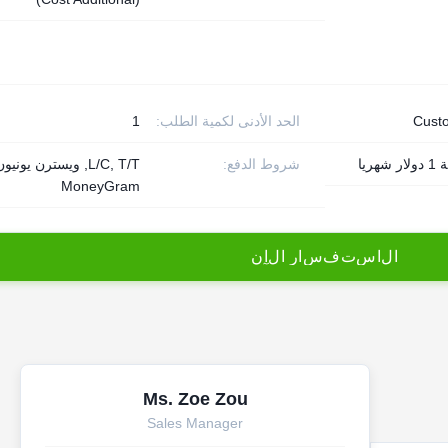
Cust
الحد الأدنى لكمية الطلب:
1
هريا
شروط الدفع:
L/C, T/T, ويسترن يونيو
MoneyGram
ا
ل
ا
س
ت
ف
س
ا
ر
ا
ل
آ
ن
Ms. Zoe Zou
Sales Manager