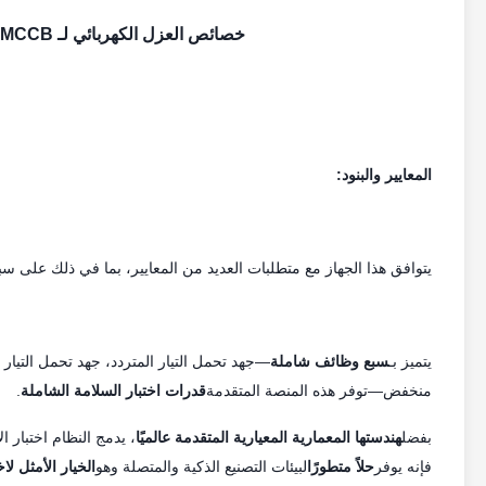
خصائص العزل الكهربائي لـ IEC60898-1 MCCB جهاز اختبار السلامة الذكي المعياري
المعايير والبنود:
يتوافق هذا الجهاز مع متطلبات العديد من المعايير، بما في ذلك على سبيل المثال لا الحصر IEC 61009-1:2012 و
يتميز بـ
سبع وظائف شاملة
—جهد تحمل التيار المتردد، جهد تحمل التيار 
منخفض—توفر هذه المنصة المتقدمة
قدرات اختبار السلامة الشاملة
.
بفضل
هندستها المعمارية المعيارية المتقدمة عالميًا
، يدمج النظام اختبار ا
فإنه يوفر
حلاً متطورًا
لبيئات التصنيع الذكية والمتصلة وهو
الخيار الأمثل لاخ