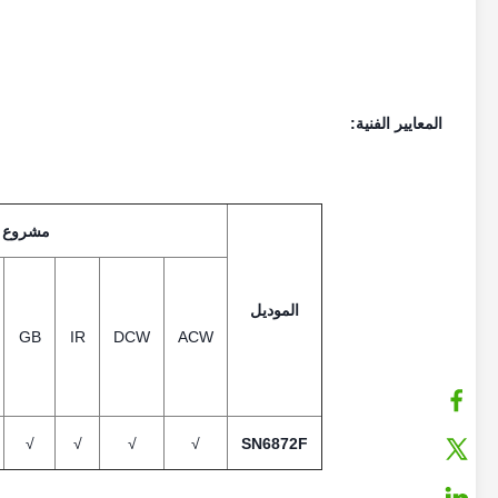
المعايير الفنية:
مشروع ال
الموديل
GB
IR
DCW
ACW
√
√
√
√
SN6872F