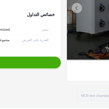
خصائص التداول
سعر:
omized
القدرة على العرض:
مجموعة 1 دولار ش
MCB test chambe