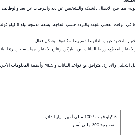
المشغل.
ولة، مما يتيح الاتصال بالشبكة والتشخيص عن بعد والترقيات عن بعد والوظائف 
يوفر إمداد الطاقة بتحويل التردد المتكامل خرجًا في الوقت الفعلي للجهد وال
اختباره لتحديد عيوب الدائرة القصيرة المكشوفة بشكل فعال.
ختبار المجمّع، وربط البيانات بين الباركود ونتائج الاختبار، مما يبسط إدارة البيان
يعرض البيانات الإحصائية بيانيًا في الوقت الفعلي لتسهيل التحليل والإدارة. متوافق مع قواعد البيانات و MES وأنظمة المعلومات ا
5 كيلو فولت / 100 مللي أمبير، تيار الدائرة
القصيرة> 200 مللي أمبير