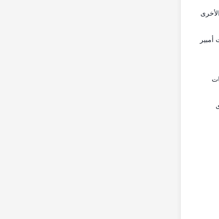
الأخرى
تردد حسب الحاجة، بسعة مدمجة تبلغ 6 كيلو فولت أمبير
ات
لأخرى