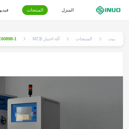
المنزل
المنتجات
فيدي
بيت
المنتجات
آلة اختبار MCB
IEC60898-1 خصائص العزل الكهربائي للقاطع التفاضل