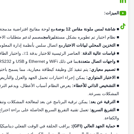
الميزات:
■
شاشة لمس ملونة مقاس 12 بوصة
مع لوحة مفاتيح افتراضية مدمجة 
■ نظام اختبار تم تطويره بشكل مستقل
برنامج
مصمم لدعم متطلبات الاخت
■
التخزين المحلي لبيانات الاختبار
مع اتصال سلس بأنظمة إدارة المعلومات 
■
قياسات عالية الدقة
: العناصر الرئيسية للاختبار بدقة 1٪، واختبار الطاقة بدقة 0.2٪.
■
واجهات اتصال متعددة
بما في ذلك WiFi و Ethernet و USB و RS232 و RS485 و CAN للاتصال متعدد الاستخدامات.
■
تصميم معياري:
يتم تنفيذ كل وظيفة كبطاقة معيارية، مما يسمح باخت
■
الاختبار المتوازي:
يمكن إجراء اختبارات تحمل الجهد والعزل والتأري
■
التشخيص الذاتي للأخطاء:
يعرض النظام أسباب الأعطال، ويدعم الترق
المشكلات بسرعة.
■
الترقية عن بعد:
يمكن ترقية البرنامج عن بعد لمعالجة المشكلات وتن
■
التفريغ السريع:
والكفاءة.
■
حماية الجهد العالي (GFI):
يراقب الحلقة في الوقت الفعلي ديناميكيًا حا