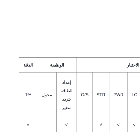
اختبار
الوظيفة
الدقة
إمداد
الطاقة
LC
PWR
STR
O/S
محول
1%
بتردد
متغير
√
√
√
√
√